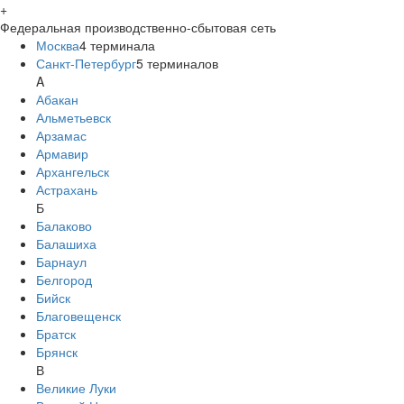
+
Федеральная производственно-сбытовая сеть
Москва
4
терминала
Санкт-Петербург
5
терминалов
A
Абакан
Альметьевск
Арзамас
Армавир
Архангельск
Астрахань
Б
Балаково
Балашиха
Барнаул
Белгород
Бийск
Благовещенск
Братск
Брянск
В
Великие Луки