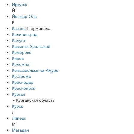
Иркутск
Й
Йошкар-Ола
К
Казань
3
терминала
Калининград
Калуга
Каменск-Уральский
Кемерово
Киров
Коломна
Комсомольск-на-Амуре
Кострома
Краснодар
Красноярск
Курган
Курганская область
Курск
Л
Липецк
М
Магадан