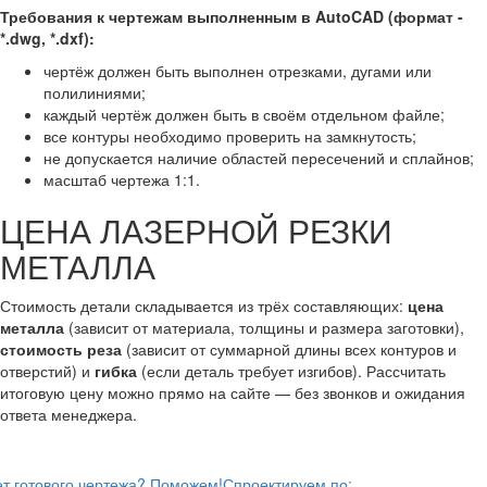
Требования к чертежам выполненным в AutoCAD (формат -
*.dwg, *.dxf):
чертёж должен быть выполнен отрезками, дугами или
полилиниями;
каждый чертёж должен быть в своём отдельном файле;
все контуры необходимо проверить на замкнутость;
не допускается наличие областей пересечений и сплайнов;
масштаб чертежа 1:1.
ЦЕНА ЛАЗЕРНОЙ РЕЗКИ
МЕТАЛЛА
Стоимость детали складывается из трёх составляющих:
цена
металла
(зависит от материала, толщины и размера заготовки),
стоимость реза
(зависит от суммарной длины всех контуров и
отверстий) и
гибка
(если деталь требует изгибов). Рассчитать
итоговую цену можно прямо на сайте — без звонков и ожидания
ответа менеджера.
т готового чертежа? Поможем!
Спроектируем по: