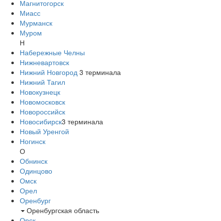
Магнитогорск
Миасс
Мурманск
Муром
Н
Набережные Челны
Нижневартовск
Нижний Новгород
3
терминала
Нижний Тагил
Новокузнецк
Новомосковск
Новороссийск
Новосибирск
3
терминала
Новый Уренгой
Ногинск
О
Обнинск
Одинцово
Омск
Орел
Оренбург
Оренбургская область
Орск