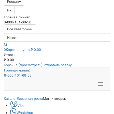
Россия
₽
Горячая линия:
8-800-101-68-58
Все категории
0
Корзина:
пуста
₽ 0.00
Итого :
₽
0.00
Корзина (просмотреть)
Отправить заявку
Горячая линия:
8-800-101-68-58
Toggle
navigati
Каталог
Лазерная резка
Магнитогорск
Viber
WhatsApp