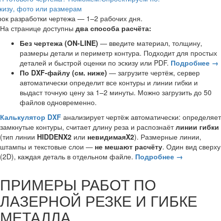
кизу, фото или размерам
ок разработки чертежа — 1–2 рабочих дня.
На странице доступны
два способа расчёта:
Без чертежа (ON-LINE)
— введите материал, толщину,
размеры детали и периметр контура. Подходит для простых
деталей и быстрой оценки по эскизу или PDF.
Подробнее →
По DXF-файлу (см. ниже)
— загрузите чертёж, сервер
автоматически определит все контуры и линии гибки и
выдаст точную цену за 1–2 минуты. Можно загрузить до 50
файлов одновременно.
Калькулятор DXF
анализирует чертёж автоматически: определяет
замкнутые контуры, считает длину реза и распознаёт
линии гибки
(тип линии
HIDDENX2
или
невидимаяX2
). Размерные линии,
штампы и текстовые слои —
не мешают расчёту
. Один вид сверху
(2D), каждая деталь в отдельном файле.
Подробнее →
ПРИМЕРЫ РАБОТ ПО
ЛАЗЕРНОЙ РЕЗКЕ И ГИБКЕ
МЕТАЛЛА