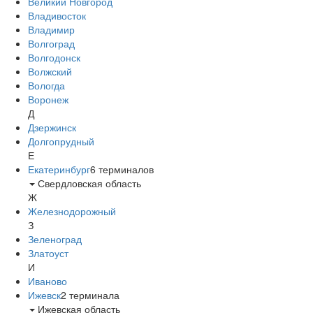
Великий Новгород
Владивосток
Владимир
Волгоград
Волгодонск
Волжский
Вологда
Воронеж
Д
Дзержинск
Долгопрудный
Е
Екатеринбург
6
терминалов
Свердловская область
Ж
Железнодорожный
З
Зеленоград
Златоуст
И
Иваново
Ижевск
2
терминала
Ижевская область