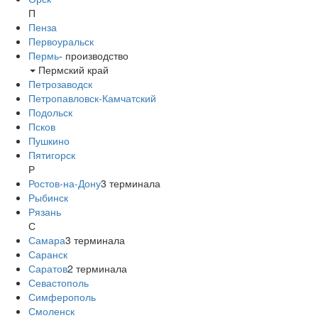
П
Пенза
Первоуральск
Пермь
-
производство
Пермский край
Петрозаводск
Петропавловск-Камчатский
Подольск
Псков
Пушкино
Пятигорск
Р
Ростов-на-Дону
3
терминала
Рыбинск
Рязань
С
Самара
3
терминала
Саранск
Саратов
2
терминала
Севастополь
Симферополь
Смоленск