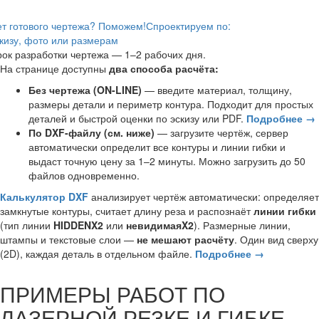
т готового чертежа? Поможем!
Спроектируем по:
кизу, фото или размерам
ок разработки чертежа — 1–2 рабочих дня.
На странице доступны
два способа расчёта:
Без чертежа (ON-LINE)
— введите материал, толщину,
размеры детали и периметр контура. Подходит для простых
деталей и быстрой оценки по эскизу или PDF.
Подробнее →
По DXF-файлу (см. ниже)
— загрузите чертёж, сервер
автоматически определит все контуры и линии гибки и
выдаст точную цену за 1–2 минуты. Можно загрузить до 50
файлов одновременно.
Калькулятор DXF
анализирует чертёж автоматически: определяет
замкнутые контуры, считает длину реза и распознаёт
линии гибки
(тип линии
HIDDENX2
или
невидимаяX2
). Размерные линии,
штампы и текстовые слои —
не мешают расчёту
. Один вид сверху
(2D), каждая деталь в отдельном файле.
Подробнее →
ПРИМЕРЫ РАБОТ ПО
ЛАЗЕРНОЙ РЕЗКЕ И ГИБКЕ