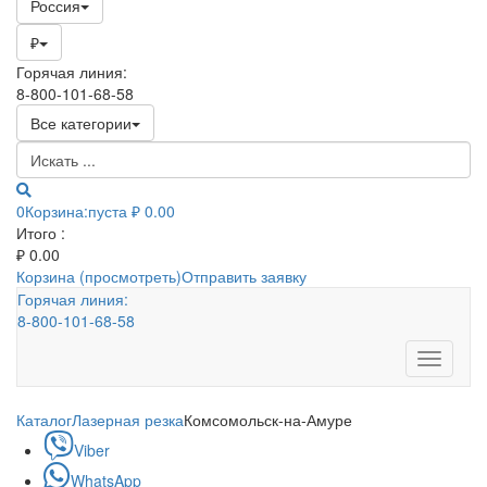
Россия
₽
Горячая линия:
8-800-101-68-58
Все категории
0
Корзина:
пуста
₽ 0.00
Итого :
₽
0.00
Корзина (просмотреть)
Отправить заявку
Горячая линия:
8-800-101-68-58
Toggle
navigati
Каталог
Лазерная резка
Комсомольск-на-Амуре
Viber
WhatsApp