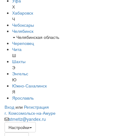
Уфа
Х
Хабаровск
Ч
Чебоксары
Челябинск
Челябинская область
Череповец
Чита
Ш
Шахты
Э
Энгельс
Ю
Южно-Сахалинск
Я
Ярославль
Вход
или
Регистрация
г. Комсомольск-на-Амуре
stmetiz@yandex.ru
Настройки