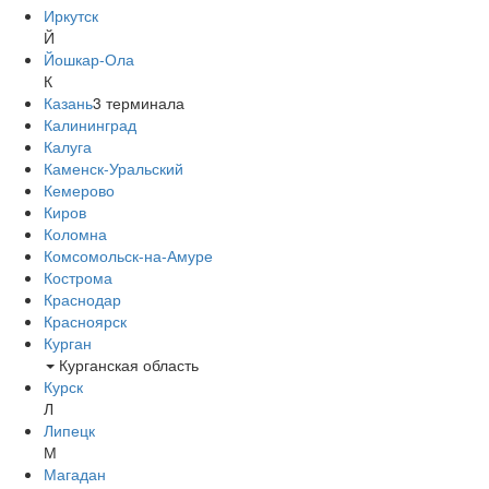
Иркутск
Й
Йошкар-Ола
К
Казань
3
терминала
Калининград
Калуга
Каменск-Уральский
Кемерово
Киров
Коломна
Комсомольск-на-Амуре
Кострома
Краснодар
Красноярск
Курган
Курганская область
Курск
Л
Липецк
М
Магадан