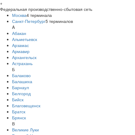
+
Федеральная производственно-сбытовая сеть
Москва
4
терминала
Санкт-Петербург
5
терминалов
A
Абакан
Альметьевск
Арзамас
Армавир
Архангельск
Астрахань
Б
Балаково
Балашиха
Барнаул
Белгород
Бийск
Благовещенск
Братск
Брянск
В
Великие Луки