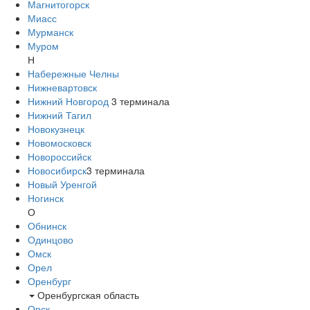
Магнитогорск
Миасс
Мурманск
Муром
Н
Набережные Челны
Нижневартовск
Нижний Новгород
3
терминала
Нижний Тагил
Новокузнецк
Новомосковск
Новороссийск
Новосибирск
3
терминала
Новый Уренгой
Ногинск
О
Обнинск
Одинцово
Омск
Орел
Оренбург
Оренбургская область
Орск