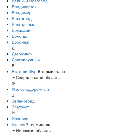
Великий Новгород
Владивосток
Владимир
Волгоград
Волгодонск
Волжский
Вологда
Воронеж
Д
Дзержинск
Долгопрудный
Е
Екатеринбург
6
терминалов
Свердловская область
Ж
Железнодорожный
З
Зеленоград
Златоуст
И
Иваново
Ижевск
2
терминала
Ижевская область