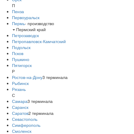
П
Пенза
Первоуральск
Пермь
-
производство
Пермский край
Петрозаводск
Петропавловск-Камчатский
Подольск
Псков
Пушкино
Пятигорск
Р
Ростов-на-Дону
3
терминала
Рыбинск
Рязань
С
Самара
3
терминала
Саранск
Саратов
2
терминала
Севастополь
Симферополь
Смоленск