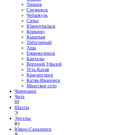
Троицк
Снежинск
Чебаркуль
Сатка
Южноуральск
Коркино
Кыштым
Трёхгорный
Аша
Еманжелинск
Карталы
Верхний Уфалей
Усть-Катав
Красногорск
Катав-Ивановск
Миасское село
Череповец
Чита
Ш
Шахты
Э
Энгельс
Ю
Южно-Сахалинск
Я