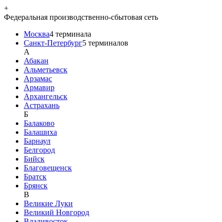
+
Федеральная производственно-сбытовая сеть
Москва
4
терминала
Санкт-Петербург
5
терминалов
A
Абакан
Альметьевск
Арзамас
Армавир
Архангельск
Астрахань
Б
Балаково
Балашиха
Барнаул
Белгород
Бийск
Благовещенск
Братск
Брянск
В
Великие Луки
Великий Новгород
Владивосток