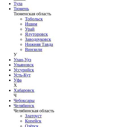
Тула
Тюмень
Тюменская область
Тобольск
Ишим
Урай
Ялуторовск
Заводоуковск
Нижняя Тавда
Винзили
У
Улан-Удэ
Ульяновск
Уссурийск
Усть-Кут
Уфа
Х
Хабаровск
Ч
Чебоксары
Челябинск
Челябинская область
Златоуст
Копейск
Озёрск