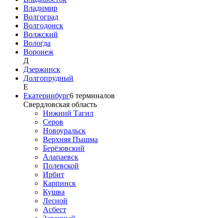
Владимир
Волгоград
Волгодонск
Волжский
Вологда
Воронеж
Д
Дзержинск
Долгопрудный
Е
Екатеринбург
6
терминалов
Свердловская область
Нижний Тагил
Серов
Новоуральск
Верхняя Пышма
Берёзовский
Алапаевск
Полевской
Ирбит
Карпинск
Кушва
Лесной
Асбест