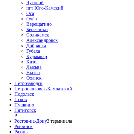
Чусовой
пгт Юго-Камский
Оса
Очёр
Верещагино
Березники
Соликамск
Александровск
Добрянка
Губаха
Кудымкар
Кизел
Лысьва
Нытва
Оханск
Петрозаводск
Петропавловск-Камчатский
Подольск
Псков
Пушкино
Пятигорск
Р
Ростов-на-Дону
3
терминала
Рыбинск
Рязань