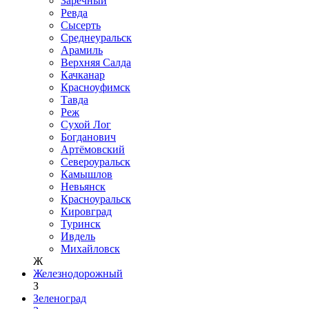
Заречный
Ревда
Сысерть
Среднеуральск
Арамиль
Верхняя Салда
Качканар
Красноуфимск
Тавда
Реж
Сухой Лог
Богданович
Артёмовский
Североуральск
Камышлов
Невьянск
Красноуральск
Кировград
Туринск
Ивдель
Михайловск
Ж
Железнодорожный
З
Зеленоград