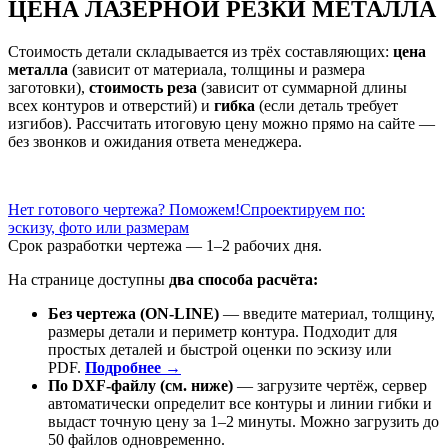
ЦЕНА ЛАЗЕРНОЙ РЕЗКИ МЕТАЛЛА
Стоимость детали складывается из трёх составляющих:
цена
металла
(зависит от материала, толщины и размера
заготовки),
стоимость реза
(зависит от суммарной длины
всех контуров и отверстий) и
гибка
(если деталь требует
изгибов). Рассчитать итоговую цену можно прямо на сайте —
без звонков и ожидания ответа менеджера.
Нет готового чертежа? Поможем!
Спроектируем по:
эскизу, фото или размерам
Срок разработки чертежа — 1–2 рабочих дня.
На странице доступны
два способа расчёта:
Без чертежа (ON-LINE)
— введите материал, толщину,
размеры детали и периметр контура. Подходит для
простых деталей и быстрой оценки по эскизу или
PDF.
Подробнее →
По DXF-файлу (см. ниже)
— загрузите чертёж, сервер
автоматически определит все контуры и линии гибки и
выдаст точную цену за 1–2 минуты. Можно загрузить до
50 файлов одновременно.