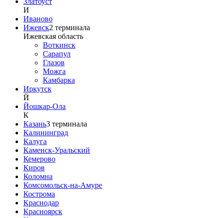
Златоуст
И
Иваново
Ижевск
2
терминала
Ижевская область
Воткинск
Сарапул
Глазов
Можга
Камбарка
Иркутск
Й
Йошкар-Ола
К
Казань
3
терминала
Калининград
Калуга
Каменск-Уральский
Кемерово
Киров
Коломна
Комсомольск-на-Амуре
Кострома
Краснодар
Красноярск