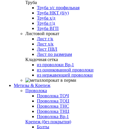
Труба
Труба э/с профильная
Труба НКТ (б/у)
Труба х/д
Труба г/д
Труба ВГП
Листовой прокат
Лист г/к
Лист х/к
Лист ПВЛ
Лист по размерам
Кладочная сетка
из проволоки Вр-1
из оцинкованной проволоки
из нержавеющей проволоки
Метизы & Крепеж
Проволока
Проволока ТОЧ
Проволока ТОЦ
Проволока ТНС
Проволока ТНЦ
Проволока Вр-1
Крепеж (без покрытия)
Болты