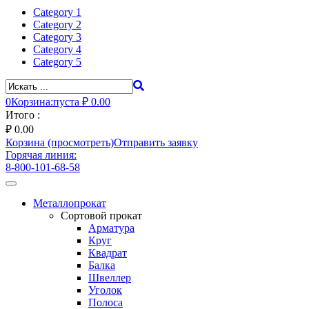
Category 1
Category 2
Category 3
Category 4
Category 5
0
Корзина:
пуста
₽ 0.00
Итого :
₽
0.00
Корзина (просмотреть)
Отправить заявку
Горячая линия:
8-800-101-68-58
Toggle
navigation
Металлопрокат
Сортовой прокат
Арматура
Круг
Квадрат
Балка
Швеллер
Уголок
Полоса