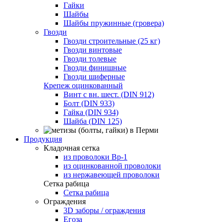
Гайки
Шайбы
Шайбы пружинные (гровера)
Гвозди
Гвозди строительные (25 кг)
Гвозди винтовые
Гвозди толевые
Гвозди финишные
Гвозди шиферные
Крепеж оцинкованный
Винт с вн. шест. (DIN 912)
Болт (DIN 933)
Гайка (DIN 934)
Шайба (DIN 125)
Продукция
Кладочная сетка
из проволоки Вр-1
из оцинкованной проволоки
из нержавеющей проволоки
Сетка рабица
Сетка рабица
Ограждения
3D заборы / ограждения
Егоза