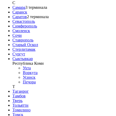
С
Самара
3
терминала
Саранск
Саратов
2
терминала
Севастополь
Симферополь
Смоленск
Сочи
Ставрополь
Старый Оскол
Стерлитамак
Сургут
Сыктывкар
Республика Коми
Ухта
Воркута
Усинск
Печора
Т
Таганрог
Тамбов
Тверь
Тольятти
Томилино
Томск