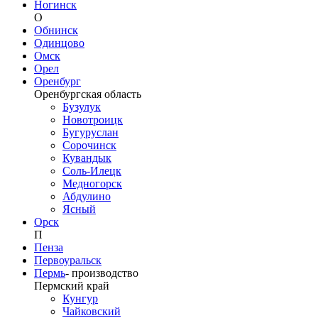
Ногинск
О
Обнинск
Одинцово
Омск
Орел
Оренбург
Оренбургская область
Бузулук
Новотроицк
Бугуруслан
Сорочинск
Кувандык
Соль-Илецк
Медногорск
Абдулино
Ясный
Орск
П
Пенза
Первоуральск
Пермь
-
производство
Пермский край
Кунгур
Чайковский