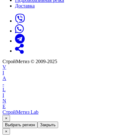
Гидроабразивная резка
Доставка
СтройМетиз © 2009-2025
V
I
A
-
L
I
N
E
СтройМетиз Lab
×
Выбрать регион
Закрыть
×