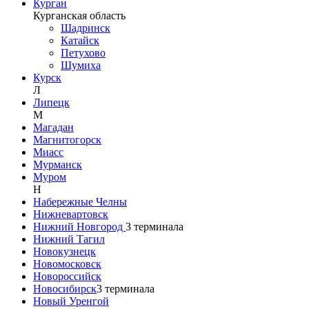
Курган
Курганская область
Шадринск
Катайск
Петухово
Шумиха
Курск
Л
Липецк
М
Магадан
Магнитогорск
Миасс
Мурманск
Муром
Н
Набережные Челны
Нижневартовск
Нижний Новгород
3
терминала
Нижний Тагил
Новокузнецк
Новомосковск
Новороссийск
Новосибирск
3
терминала
Новый Уренгой