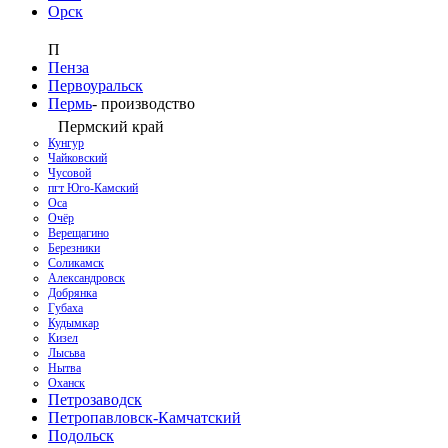
Орск
П
Пенза
Первоуральск
Пермь
-
производство
Пермский край
Кунгур
Чайковский
Чусовой
пгт Юго-Камский
Оса
Очёр
Верещагино
Березники
Соликамск
Александровск
Добрянка
Губаха
Кудымкар
Кизел
Лысьва
Нытва
Оханск
Петрозаводск
Петропавловск-Камчатский
Подольск