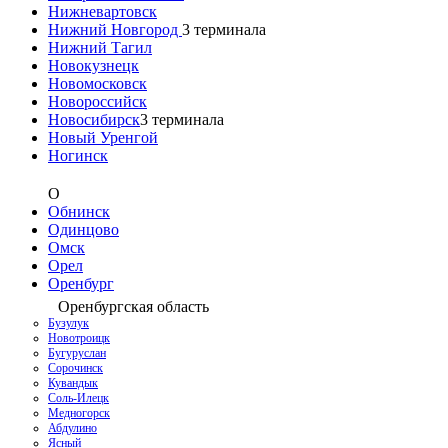
Нижневартовск
Нижний Новгород
3
терминала
Нижний Тагил
Новокузнецк
Новомосковск
Новороссийск
Новосибирск
3
терминала
Новый Уренгой
Ногинск
О
Обнинск
Одинцово
Омск
Орел
Оренбург
Оренбургская область
Бузулук
Новотроицк
Бугуруслан
Сорочинск
Кувандык
Соль-Илецк
Медногорск
Абдулино
Ясный