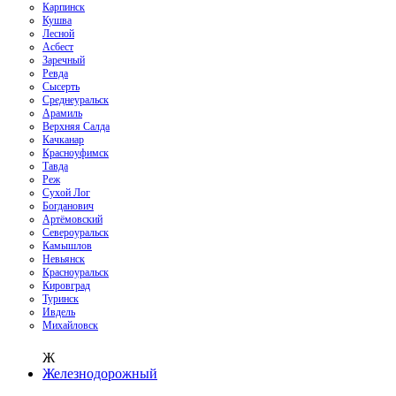
Карпинск
Кушва
Лесной
Асбест
Заречный
Ревда
Сысерть
Среднеуральск
Арамиль
Верхняя Салда
Качканар
Красноуфимск
Тавда
Реж
Сухой Лог
Богданович
Артёмовский
Североуральск
Камышлов
Невьянск
Красноуральск
Кировград
Туринск
Ивдель
Михайловск
Ж
Железнодорожный