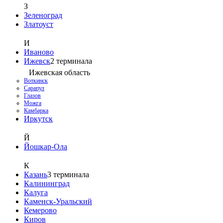
З
Зеленоград
Златоуст
И
Иваново
Ижевск
2
терминала
Ижевская область
Воткинск
Сарапул
Глазов
Можга
Камбарка
Иркутск
Й
Йошкар-Ола
К
Казань
3
терминала
Калининград
Калуга
Каменск-Уральский
Кемерово
Киров