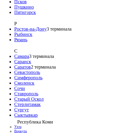
Псков
Пушкино
Пятигорск
Р
Ростов-на-Дону
3
терминала
Рыбинск
Рязань
С
Самара
3
терминала
Саранск
Саратов
2
терминала
Севастополь
Симферополь
Смоленск
Сочи
Ставрополь
Старый Оскол
Стерлитамак
Сургут
Сыктывкар
Республика Коми
Ухта
Воркута