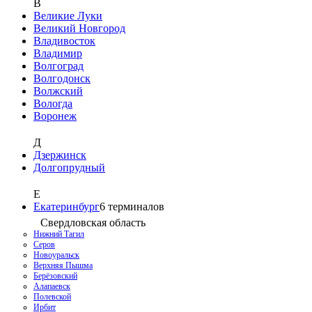
В
Великие Луки
Великий Новгород
Владивосток
Владимир
Волгоград
Волгодонск
Волжский
Вологда
Воронеж
Д
Дзержинск
Долгопрудный
Е
Екатеринбург
6
терминалов
Свердловская область
Нижний Тагил
Серов
Новоуральск
Верхняя Пышма
Берёзовский
Алапаевск
Полевской
Ирбит