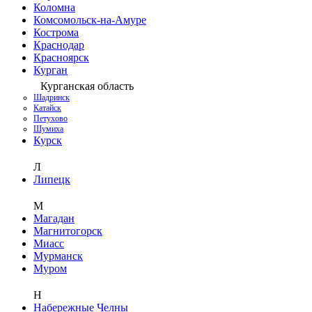
Коломна
Комсомольск-на-Амуре
Кострома
Краснодар
Красноярск
Курган
Курганская область
Шадринск
Катайск
Петухово
Шумиха
Курск
Л
Липецк
М
Магадан
Магнитогорск
Миасс
Мурманск
Муром
Н
Набережные Челны