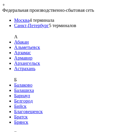
+
Федеральная производственно-сбытовая сеть
Москва
4
терминала
Санкт-Петербург
5
терминалов
A
Абакан
Альметьевск
Арзамас
Армавир
Архангельск
Астрахань
Б
Балаково
Балашиха
Барнаул
Белгород
Бийск
Благовещенск
Братск
Брянск