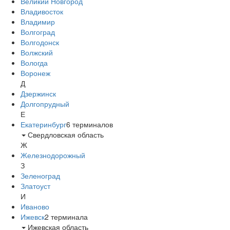
Великий Новгород
Владивосток
Владимир
Волгоград
Волгодонск
Волжский
Вологда
Воронеж
Д
Дзержинск
Долгопрудный
Е
Екатеринбург
6
терминалов
Свердловская область
Ж
Железнодорожный
З
Зеленоград
Златоуст
И
Иваново
Ижевск
2
терминала
Ижевская область