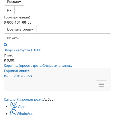
Россия
₽
Горячая линия:
8-800-101-68-58
Все категории
0
Корзина:
пуста
₽ 0.00
Итого :
₽
0.00
Корзина (просмотреть)
Отправить заявку
Горячая линия:
8-800-101-68-58
Toggle
navigati
Каталог
Лазерная резка
Асбест
Viber
WhatsApp