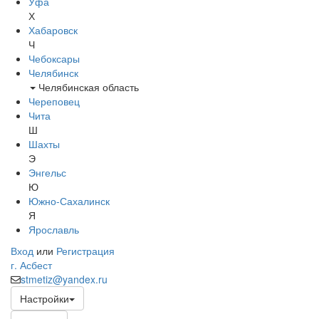
Уфа
Х
Хабаровск
Ч
Чебоксары
Челябинск
Челябинская область
Череповец
Чита
Ш
Шахты
Э
Энгельс
Ю
Южно-Сахалинск
Я
Ярославль
Вход
или
Регистрация
г. Асбест
stmetiz@yandex.ru
Настройки