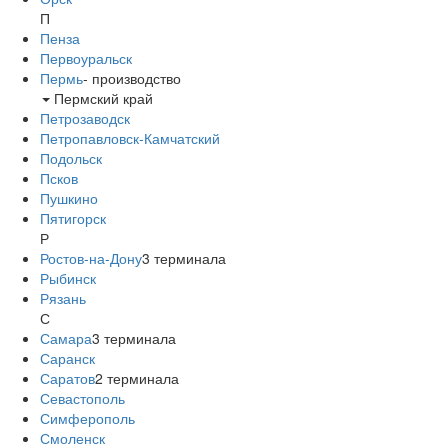
П
Пенза
Первоуральск
Пермь
-
производство
Пермский край
Петрозаводск
Петропавловск-Камчатский
Подольск
Псков
Пушкино
Пятигорск
Р
Ростов-на-Дону
3
терминала
Рыбинск
Рязань
С
Самара
3
терминала
Саранск
Саратов
2
терминала
Севастополь
Симферополь
Смоленск