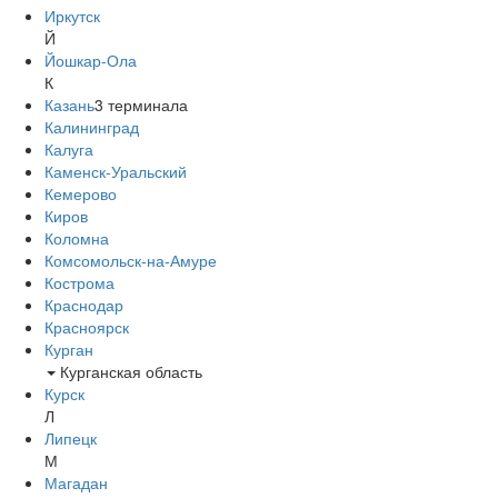
Иркутск
Й
Йошкар-Ола
К
Казань
3
терминала
Калининград
Калуга
Каменск-Уральский
Кемерово
Киров
Коломна
Комсомольск-на-Амуре
Кострома
Краснодар
Красноярск
Курган
Курганская область
Курск
Л
Липецк
М
Магадан