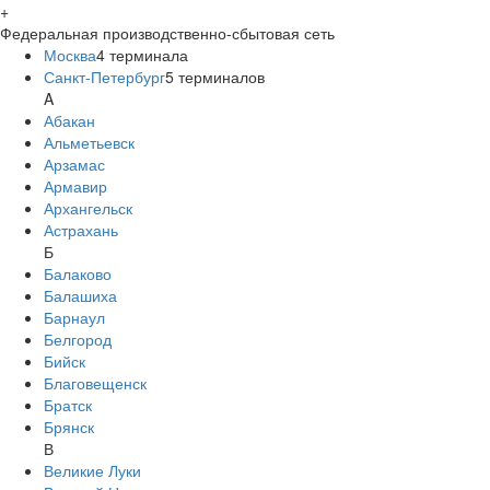
+
Федеральная производственно-сбытовая сеть
Москва
4
терминала
Санкт-Петербург
5
терминалов
A
Абакан
Альметьевск
Арзамас
Армавир
Архангельск
Астрахань
Б
Балаково
Балашиха
Барнаул
Белгород
Бийск
Благовещенск
Братск
Брянск
В
Великие Луки