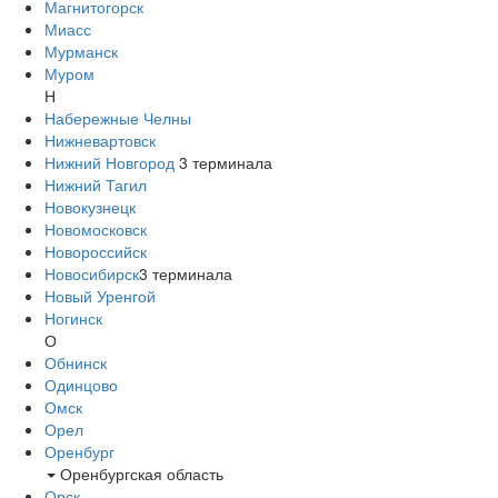
Магнитогорск
Миасс
Мурманск
Муром
Н
Набережные Челны
Нижневартовск
Нижний Новгород
3
терминала
Нижний Тагил
Новокузнецк
Новомосковск
Новороссийск
Новосибирск
3
терминала
Новый Уренгой
Ногинск
О
Обнинск
Одинцово
Омск
Орел
Оренбург
Оренбургская область
Орск