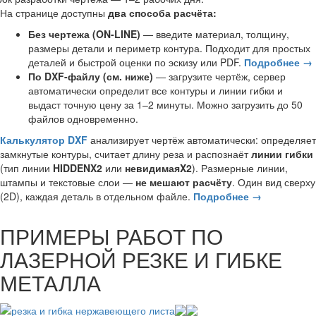
На странице доступны
два способа расчёта:
Без чертежа (ON-LINE)
— введите материал, толщину,
размеры детали и периметр контура. Подходит для простых
деталей и быстрой оценки по эскизу или PDF.
Подробнее →
По DXF-файлу (см. ниже)
— загрузите чертёж, сервер
автоматически определит все контуры и линии гибки и
выдаст точную цену за 1–2 минуты. Можно загрузить до 50
файлов одновременно.
Калькулятор DXF
анализирует чертёж автоматически: определяет
замкнутые контуры, считает длину реза и распознаёт
линии гибки
(тип линии
HIDDENX2
или
невидимаяX2
). Размерные линии,
штампы и текстовые слои —
не мешают расчёту
. Один вид сверху
(2D), каждая деталь в отдельном файле.
Подробнее →
ПРИМЕРЫ РАБОТ ПО
ЛАЗЕРНОЙ РЕЗКЕ И ГИБКЕ
МЕТАЛЛА