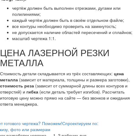
чертёж должен быть выполнен отрезками, дугами или
полилиниями;
каждый чертёж должен быть в своём отдельном файле;
все контуры необходимо проверить на замкнутость;
не допускается наличие областей пересечений и сплайнов;
масштаб чертежа 1:1.
ЦЕНА ЛАЗЕРНОЙ РЕЗКИ
МЕТАЛЛА
Стоимость детали складывается из трёх составляющих:
цена
металла
(зависит от материала, толщины и размера заготовки),
стоимость реза
(зависит от суммарной длины всех контуров и
отверстий) и
гибка
(если деталь требует изгибов). Рассчитать
итоговую цену можно прямо на сайте — без звонков и ожидания
ответа менеджера.
т готового чертежа? Поможем!
Спроектируем по:
кизу, фото или размерам
ок разработки чертежа — 1–2 рабочих дня.