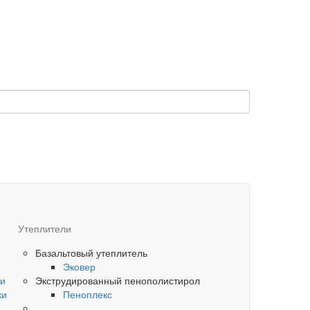
Утеплители
Базальтовый утеплитель
Эковер
ки
Экструдированный пенополистирол
ки
Пеноплекс