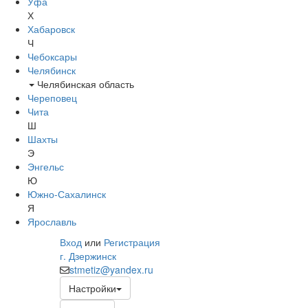
Уфа
Х
Хабаровск
Ч
Чебоксары
Челябинск
Челябинская область
Череповец
Чита
Ш
Шахты
Э
Энгельс
Ю
Южно-Сахалинск
Я
Ярославль
Вход
или
Регистрация
г. Дзержинск
stmetiz@yandex.ru
Настройки