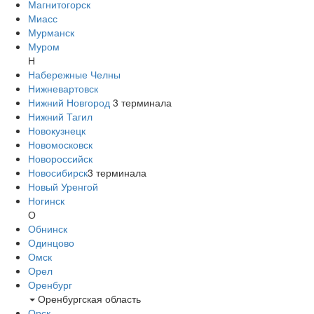
Магнитогорск
Миасс
Мурманск
Муром
Н
Набережные Челны
Нижневартовск
Нижний Новгород
3
терминала
Нижний Тагил
Новокузнецк
Новомосковск
Новороссийск
Новосибирск
3
терминала
Новый Уренгой
Ногинск
О
Обнинск
Одинцово
Омск
Орел
Оренбург
Оренбургская область
Орск