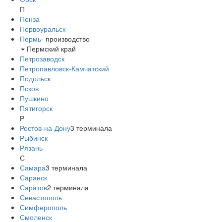
П
Пенза
Первоуральск
Пермь
-
производство
Пермский край
Петрозаводск
Петропавловск-Камчатский
Подольск
Псков
Пушкино
Пятигорск
Р
Ростов-на-Дону
3
терминала
Рыбинск
Рязань
С
Самара
3
терминала
Саранск
Саратов
2
терминала
Севастополь
Симферополь
Смоленск