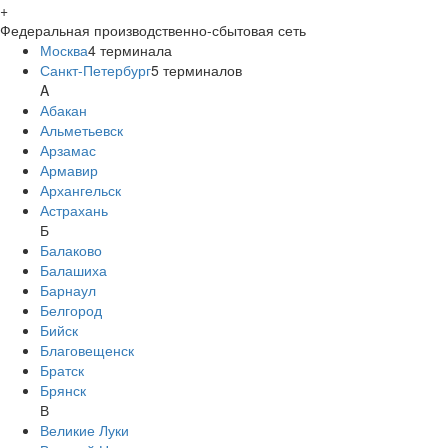
+
Федеральная производственно-сбытовая сеть
Москва
4
терминала
Санкт-Петербург
5
терминалов
A
Абакан
Альметьевск
Арзамас
Армавир
Архангельск
Астрахань
Б
Балаково
Балашиха
Барнаул
Белгород
Бийск
Благовещенск
Братск
Брянск
В
Великие Луки