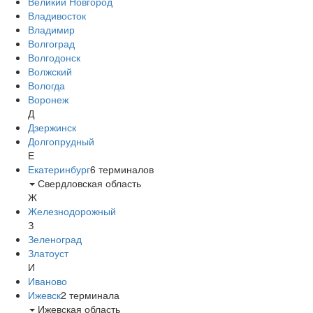
Великий Новгород
Владивосток
Владимир
Волгоград
Волгодонск
Волжский
Вологда
Воронеж
Д
Дзержинск
Долгопрудный
Е
Екатеринбург
6
терминалов
Свердловская область
Ж
Железнодорожный
З
Зеленоград
Златоуст
И
Иваново
Ижевск
2
терминала
Ижевская область