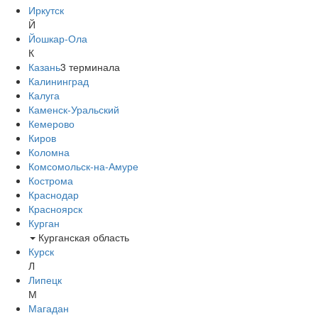
Иркутск
Й
Йошкар-Ола
К
Казань
3
терминала
Калининград
Калуга
Каменск-Уральский
Кемерово
Киров
Коломна
Комсомольск-на-Амуре
Кострома
Краснодар
Красноярск
Курган
Курганская область
Курск
Л
Липецк
М
Магадан