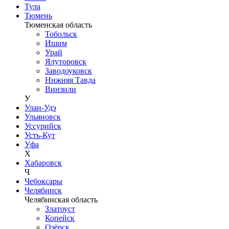
Тула
Тюмень
Тюменская область
Тобольск
Ишим
Урай
Ялуторовск
Заводоуковск
Нижняя Тавда
Винзили
У
Улан-Удэ
Ульяновск
Уссурийск
Усть-Кут
Уфа
Х
Хабаровск
Ч
Чебоксары
Челябинск
Челябинская область
Златоуст
Копейск
Озёрск