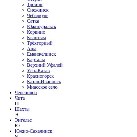
Троицк
Снежинск
Чебаркуль
Сатка
Южноуральск
Коркино
Кыштым
Трёхгорный
Аша
Еманжелинск
Карталы
Верхний Уфалей
Усть-Катав
Красногорск
Катав-Ивановск
Миасское село
Череповец
Чита
Ш
Шахты
Э
Энгельс
Ю
Южно-Сахалинск
Я