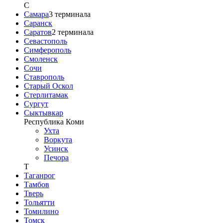
С
Самара
3
терминала
Саранск
Саратов
2
терминала
Севастополь
Симферополь
Смоленск
Сочи
Ставрополь
Старый Оскол
Стерлитамак
Сургут
Сыктывкар
Республика Коми
Ухта
Воркута
Усинск
Печора
Т
Таганрог
Тамбов
Тверь
Тольятти
Томилино
Томск