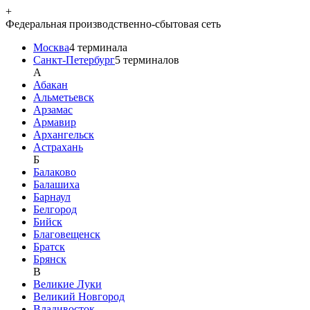
+
Федеральная производственно-сбытовая сеть
Москва
4
терминала
Санкт-Петербург
5
терминалов
A
Абакан
Альметьевск
Арзамас
Армавир
Архангельск
Астрахань
Б
Балаково
Балашиха
Барнаул
Белгород
Бийск
Благовещенск
Братск
Брянск
В
Великие Луки
Великий Новгород
Владивосток