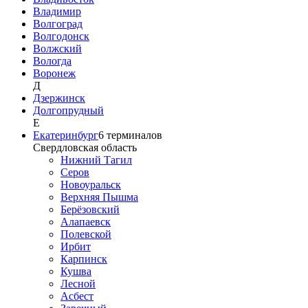
Владимир
Волгоград
Волгодонск
Волжский
Вологда
Воронеж
Д
Дзержинск
Долгопрудный
Е
Екатеринбург
6
терминалов
Свердловская область
Нижний Тагил
Серов
Новоуральск
Верхняя Пышма
Берёзовский
Алапаевск
Полевской
Ирбит
Карпинск
Кушва
Лесной
Асбест