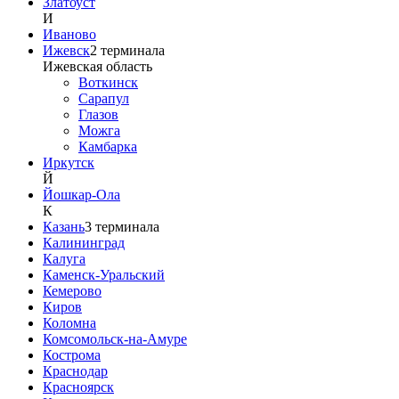
Златоуст
И
Иваново
Ижевск
2
терминала
Ижевская область
Воткинск
Сарапул
Глазов
Можга
Камбарка
Иркутск
Й
Йошкар-Ола
К
Казань
3
терминала
Калининград
Калуга
Каменск-Уральский
Кемерово
Киров
Коломна
Комсомольск-на-Амуре
Кострома
Краснодар
Красноярск