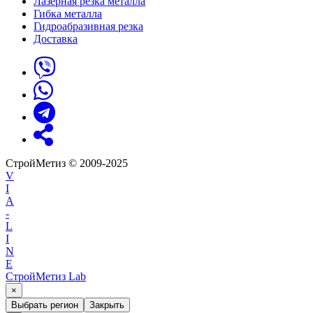
Лазерная резка металла
Гибка металла
Гидроабразивная резка
Доставка
СтройМетиз © 2009-2025
V
I
A
-
L
I
N
E
СтройМетиз Lab
×
Выбрать регион
Закрыть