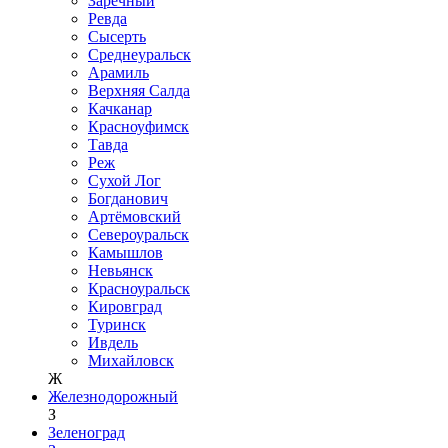
Заречный
Ревда
Сысерть
Среднеуральск
Арамиль
Верхняя Салда
Качканар
Красноуфимск
Тавда
Реж
Сухой Лог
Богданович
Артёмовский
Североуральск
Камышлов
Невьянск
Красноуральск
Кировград
Туринск
Ивдель
Михайловск
Ж
Железнодорожный
З
Зеленоград