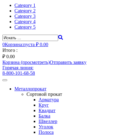
Category 1
Category 2
Category 3
Category 4
Category 5
0
Корзина:
пуста
₽ 0.00
Итого :
₽
0.00
Корзина (просмотреть)
Отправить заявку
Горячая линия:
8-800-101-68-58
Toggle
navigation
Металлопрокат
Сортовой прокат
Арматура
Круг
Квадрат
Балка
Швеллер
Уголок
Полоса