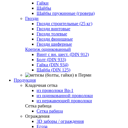
Гайки
Шайбы
Шайбы пружинные (гровера)
Гвозди
Гвозди строительные (25 кг)
Гвозди винтовые
Гвозди толевые
Гвозди финишные
Гвозди шиферные
Крепеж оцинкованный
Винт с вн. шест. (DIN 912)
Болт (DIN 933)
Гайка (DIN 934)
Шайба (DIN 125)
Продукция
Кладочная сетка
из проволоки Вр-1
из оцинкованной проволоки
из нержавеющей проволоки
Сетка рабица
Сетка рабица
Ограждения
3D заборы / ограждения
Егоза