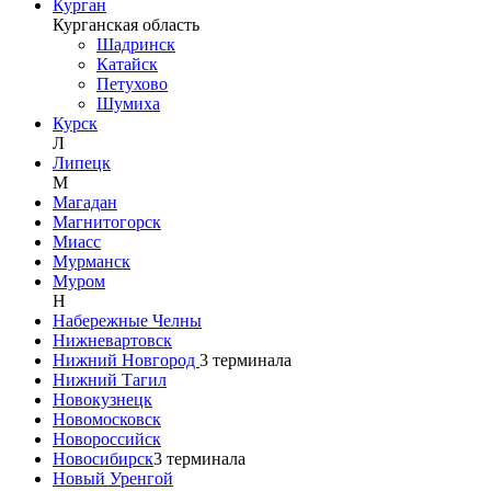
Курган
Курганская область
Шадринск
Катайск
Петухово
Шумиха
Курск
Л
Липецк
М
Магадан
Магнитогорск
Миасс
Мурманск
Муром
Н
Набережные Челны
Нижневартовск
Нижний Новгород
3
терминала
Нижний Тагил
Новокузнецк
Новомосковск
Новороссийск
Новосибирск
3
терминала
Новый Уренгой