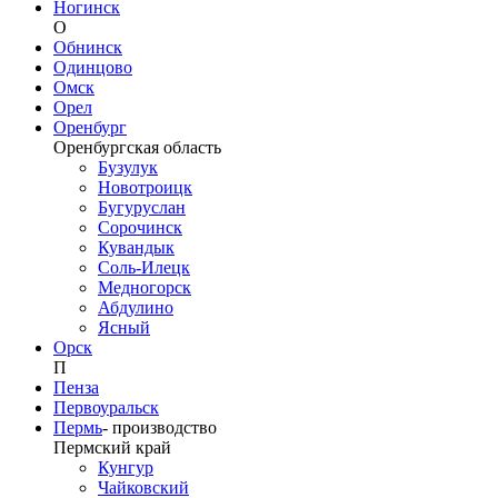
Ногинск
О
Обнинск
Одинцово
Омск
Орел
Оренбург
Оренбургская область
Бузулук
Новотроицк
Бугуруслан
Сорочинск
Кувандык
Соль-Илецк
Медногорск
Абдулино
Ясный
Орск
П
Пенза
Первоуральск
Пермь
-
производство
Пермский край
Кунгур
Чайковский