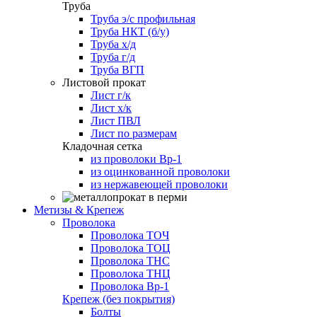
Труба
Труба э/с профильная
Труба НКТ (б/у)
Труба х/д
Труба г/д
Труба ВГП
Листовой прокат
Лист г/к
Лист х/к
Лист ПВЛ
Лист по размерам
Кладочная сетка
из проволоки Вр-1
из оцинкованной проволоки
из нержавеющей проволоки
Метизы & Крепеж
Проволока
Проволока ТОЧ
Проволока ТОЦ
Проволока ТНС
Проволока ТНЦ
Проволока Вр-1
Крепеж (без покрытия)
Болты