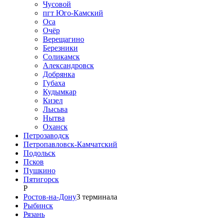
Чусовой
пгт Юго-Камский
Оса
Очёр
Верещагино
Березники
Соликамск
Александровск
Добрянка
Губаха
Кудымкар
Кизел
Лысьва
Нытва
Оханск
Петрозаводск
Петропавловск-Камчатский
Подольск
Псков
Пушкино
Пятигорск
Р
Ростов-на-Дону
3
терминала
Рыбинск
Рязань