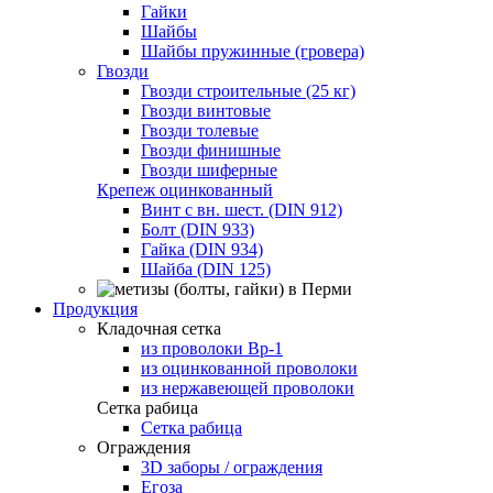
Гайки
Шайбы
Шайбы пружинные (гровера)
Гвозди
Гвозди строительные (25 кг)
Гвозди винтовые
Гвозди толевые
Гвозди финишные
Гвозди шиферные
Крепеж оцинкованный
Винт с вн. шест. (DIN 912)
Болт (DIN 933)
Гайка (DIN 934)
Шайба (DIN 125)
Продукция
Кладочная сетка
из проволоки Вр-1
из оцинкованной проволоки
из нержавеющей проволоки
Сетка рабица
Сетка рабица
Ограждения
3D заборы / ограждения
Егоза