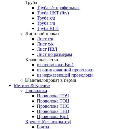
Труба
Труба э/с профильная
Труба НКТ (б/у)
Труба х/д
Труба г/д
Труба ВГП
Листовой прокат
Лист г/к
Лист х/к
Лист ПВЛ
Лист по размерам
Кладочная сетка
из проволоки Вр-1
из оцинкованной проволоки
из нержавеющей проволоки
Метизы & Крепеж
Проволока
Проволока ТОЧ
Проволока ТОЦ
Проволока ТНС
Проволока ТНЦ
Проволока Вр-1
Крепеж (без покрытия)
Болты