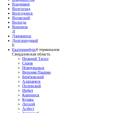
Владимир
Волгоград
Волгодонск
Волжский
Вологда
Воронеж
Д
Дзержинск
Долгопрудный
Е
Екатеринбург
6
терминалов
Свердловская область
Нижний Тагил
Серов
Новоуральск
Верхняя Пышма
Берёзовский
Алапаевск
Полевской
Ирбит
Карпинск
Кушва
Лесной
Асбест