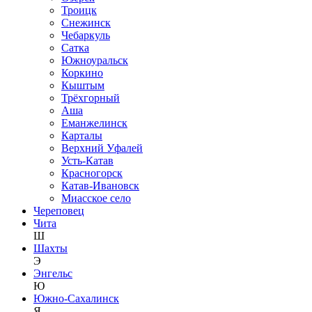
Троицк
Снежинск
Чебаркуль
Сатка
Южноуральск
Коркино
Кыштым
Трёхгорный
Аша
Еманжелинск
Карталы
Верхний Уфалей
Усть-Катав
Красногорск
Катав-Ивановск
Миасское село
Череповец
Чита
Ш
Шахты
Э
Энгельс
Ю
Южно-Сахалинск
Я