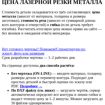
ЦЕНА ЛАЗЕРНОЙ РЕЗКИ МЕТАЛЛА
Стоимость детали складывается из трёх составляющих:
цена
металла
(зависит от материала, толщины и размера
заготовки),
стоимость реза
(зависит от суммарной длины
всех контуров и отверстий) и
гибка
(если деталь требует
изгибов). Рассчитать итоговую цену можно прямо на сайте —
без звонков и ожидания ответа менеджера.
Нет готового чертежа? Поможем!
Спроектируем по:
эскизу, фото или размерам
Срок разработки чертежа — 1–2 рабочих дня.
На странице доступны
два способа расчёта:
Без чертежа (ON-LINE)
— введите материал, толщину,
размеры детали и периметр контура. Подходит для
простых деталей и быстрой оценки по эскизу или
PDF.
Подробнее →
По DXF-файлу (см. ниже)
— загрузите чертёж, сервер
автоматически определит все контуры и линии гибки и
выдаст точную цену за 1–2 минуты. Можно загрузить до
50 файлов одновременно.