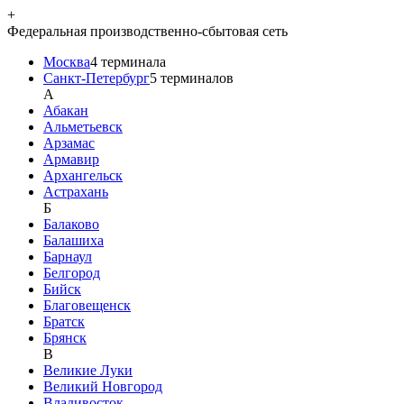
+
Федеральная производственно-сбытовая сеть
Москва
4
терминала
Санкт-Петербург
5
терминалов
A
Абакан
Альметьевск
Арзамас
Армавир
Архангельск
Астрахань
Б
Балаково
Балашиха
Барнаул
Белгород
Бийск
Благовещенск
Братск
Брянск
В
Великие Луки
Великий Новгород
Владивосток