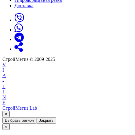
Гидроабразивная резка
Доставка
СтройМетиз © 2009-2025
V
I
A
-
L
I
N
E
СтройМетиз Lab
×
Выбрать регион
Закрыть
×