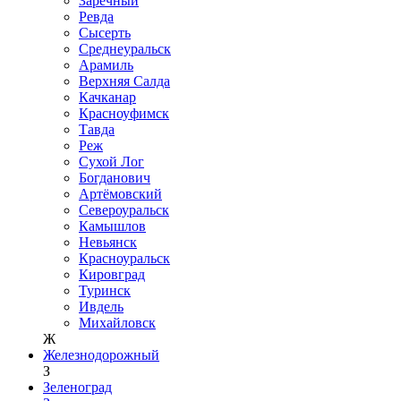
Заречный
Ревда
Сысерть
Среднеуральск
Арамиль
Верхняя Салда
Качканар
Красноуфимск
Тавда
Реж
Сухой Лог
Богданович
Артёмовский
Североуральск
Камышлов
Невьянск
Красноуральск
Кировград
Туринск
Ивдель
Михайловск
Ж
Железнодорожный
З
Зеленоград