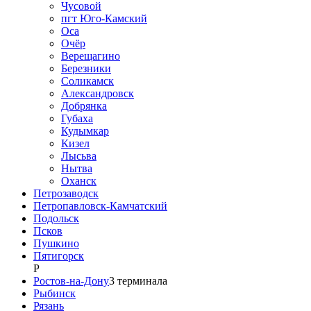
Чусовой
пгт Юго-Камский
Оса
Очёр
Верещагино
Березники
Соликамск
Александровск
Добрянка
Губаха
Кудымкар
Кизел
Лысьва
Нытва
Оханск
Петрозаводск
Петропавловск-Камчатский
Подольск
Псков
Пушкино
Пятигорск
Р
Ростов-на-Дону
3
терминала
Рыбинск
Рязань