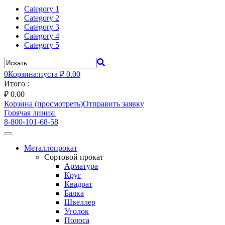
Category 1
Category 2
Category 3
Category 4
Category 5
0
Корзина:
пуста
₽ 0.00
Итого :
₽
0.00
Корзина (просмотреть)
Отправить заявку
Горячая линия:
8-800-101-68-58
Toggle
navigation
Металлопрокат
Сортовой прокат
Арматура
Круг
Квадрат
Балка
Швеллер
Уголок
Полоса