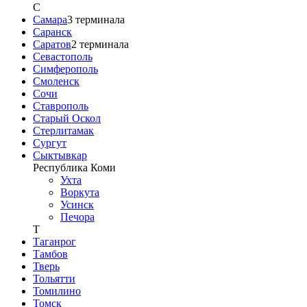
С
Самара
3
терминала
Саранск
Саратов
2
терминала
Севастополь
Симферополь
Смоленск
Сочи
Ставрополь
Старый Оскол
Стерлитамак
Сургут
Сыктывкар
Республика Коми
Ухта
Воркута
Усинск
Печора
Т
Таганрог
Тамбов
Тверь
Тольятти
Томилино
Томск