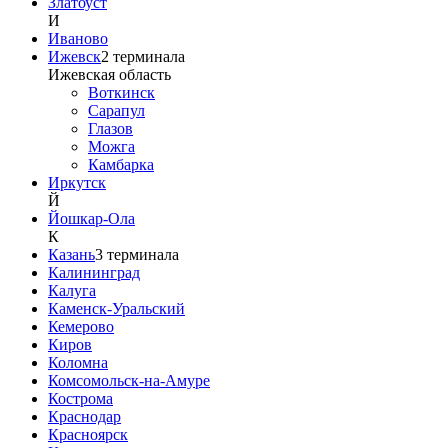
Златоуст
И
Иваново
Ижевск
2
терминала
Ижевская область
Воткинск
Сарапул
Глазов
Можга
Камбарка
Иркутск
Й
Йошкар-Ола
К
Казань
3
терминала
Калининград
Калуга
Каменск-Уральский
Кемерово
Киров
Коломна
Комсомольск-на-Амуре
Кострома
Краснодар
Красноярск