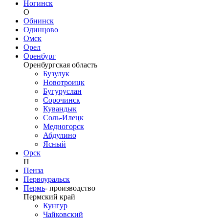
Ногинск
О
Обнинск
Одинцово
Омск
Орел
Оренбург
Оренбургская область
Бузулук
Новотроицк
Бугуруслан
Сорочинск
Кувандык
Соль-Илецк
Медногорск
Абдулино
Ясный
Орск
П
Пенза
Первоуральск
Пермь
-
производство
Пермский край
Кунгур
Чайковский