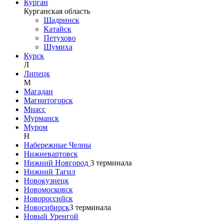
Курган
Курганская область
Шадринск
Катайск
Петухово
Шумиха
Курск
Л
Липецк
М
Магадан
Магнитогорск
Миасс
Мурманск
Муром
Н
Набережные Челны
Нижневартовск
Нижний Новгород
3
терминала
Нижний Тагил
Новокузнецк
Новомосковск
Новороссийск
Новосибирск
3
терминала
Новый Уренгой