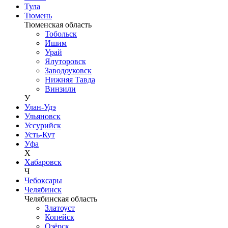
Тула
Тюмень
Тюменская область
Тобольск
Ишим
Урай
Ялуторовск
Заводоуковск
Нижняя Тавда
Винзили
У
Улан-Удэ
Ульяновск
Уссурийск
Усть-Кут
Уфа
Х
Хабаровск
Ч
Чебоксары
Челябинск
Челябинская область
Златоуст
Копейск
Озёрск