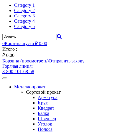
Category 1
Category 2
Category 3
Category 4
Category 5
0
Корзина:
пуста
₽ 0.00
Итого :
₽
0.00
Корзина (просмотреть)
Отправить заявку
Горячая линия:
8-800-101-68-58
Toggle
navigation
Металлопрокат
Сортовой прокат
Арматура
Круг
Квадрат
Балка
Швеллер
Уголок
Полоса