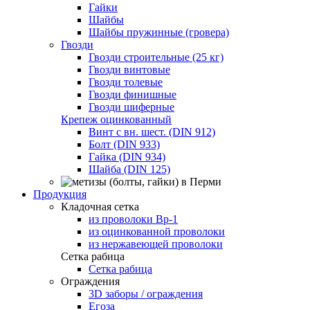
Гайки
Шайбы
Шайбы пружинные (гровера)
Гвозди
Гвозди строительные (25 кг)
Гвозди винтовые
Гвозди толевые
Гвозди финишные
Гвозди шиферные
Крепеж оцинкованный
Винт с вн. шест. (DIN 912)
Болт (DIN 933)
Гайка (DIN 934)
Шайба (DIN 125)
Продукция
Кладочная сетка
из проволоки Вр-1
из оцинкованной проволоки
из нержавеющей проволоки
Сетка рабица
Сетка рабица
Ограждения
3D заборы / ограждения
Егоза