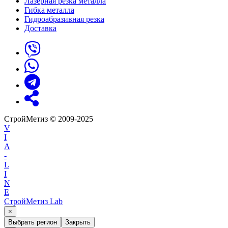
Лазерная резка металла
Гибка металла
Гидроабразивная резка
Доставка
СтройМетиз © 2009-2025
V
I
A
-
L
I
N
E
СтройМетиз Lab
×
Выбрать регион
Закрыть