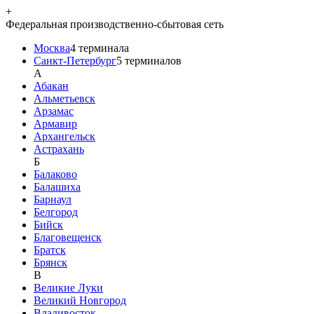
+
Федеральная производственно-сбытовая сеть
Москва
4
терминала
Санкт-Петербург
5
терминалов
A
Абакан
Альметьевск
Арзамас
Армавир
Архангельск
Астрахань
Б
Балаково
Балашиха
Барнаул
Белгород
Бийск
Благовещенск
Братск
Брянск
В
Великие Луки
Великий Новгород
Владивосток