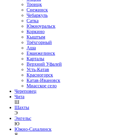
Троицк
Снежинск
Чебаркуль
Сатка
Южноуральск
Коркино
Кыштым
Трёхгорный
Аша
Еманжелинск
Карталы
Верхний Уфалей
Усть-Катав
Красногорск
Катав-Ивановск
Миасское село
Череповец
Чита
Ш
Шахты
Э
Энгельс
Ю
Южно-Сахалинск
Я