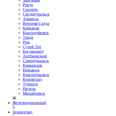
Заречный
Ревда
Сысерть
Среднеуральск
Арамиль
Верхняя Салда
Качканар
Красноуфимск
Тавда
Реж
Сухой Лог
Богданович
Артёмовский
Североуральск
Камышлов
Невьянск
Красноуральск
Кировград
Туринск
Ивдель
Михайловск
Ж
Железнодорожный
З
Зеленоград