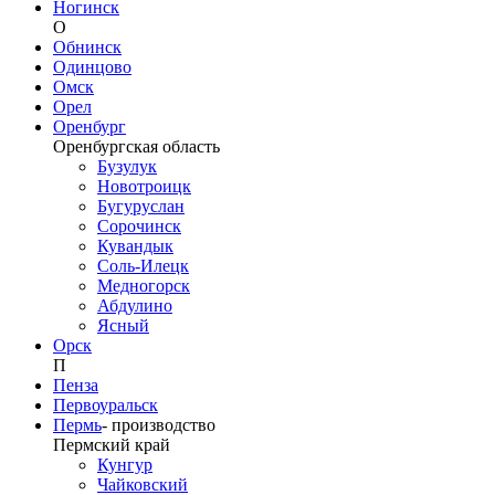
Ногинск
О
Обнинск
Одинцово
Омск
Орел
Оренбург
Оренбургская область
Бузулук
Новотроицк
Бугуруслан
Сорочинск
Кувандык
Соль-Илецк
Медногорск
Абдулино
Ясный
Орск
П
Пенза
Первоуральск
Пермь
-
производство
Пермский край
Кунгур
Чайковский