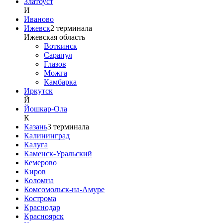
Златоуст
И
Иваново
Ижевск
2
терминала
Ижевская область
Воткинск
Сарапул
Глазов
Можга
Камбарка
Иркутск
Й
Йошкар-Ола
К
Казань
3
терминала
Калининград
Калуга
Каменск-Уральский
Кемерово
Киров
Коломна
Комсомольск-на-Амуре
Кострома
Краснодар
Красноярск