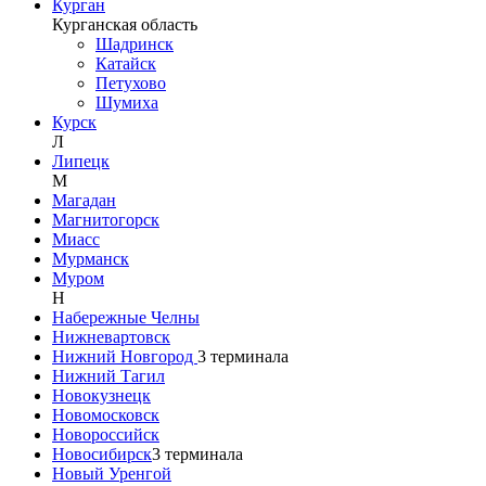
Курган
Курганская область
Шадринск
Катайск
Петухово
Шумиха
Курск
Л
Липецк
М
Магадан
Магнитогорск
Миасс
Мурманск
Муром
Н
Набережные Челны
Нижневартовск
Нижний Новгород
3
терминала
Нижний Тагил
Новокузнецк
Новомосковск
Новороссийск
Новосибирск
3
терминала
Новый Уренгой