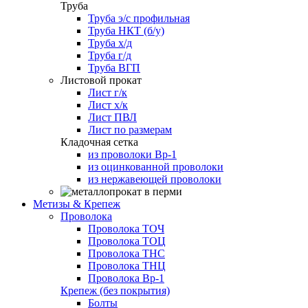
Труба
Труба э/с профильная
Труба НКТ (б/у)
Труба х/д
Труба г/д
Труба ВГП
Листовой прокат
Лист г/к
Лист х/к
Лист ПВЛ
Лист по размерам
Кладочная сетка
из проволоки Вр-1
из оцинкованной проволоки
из нержавеющей проволоки
Метизы & Крепеж
Проволока
Проволока ТОЧ
Проволока ТОЦ
Проволока ТНС
Проволока ТНЦ
Проволока Вр-1
Крепеж (без покрытия)
Болты