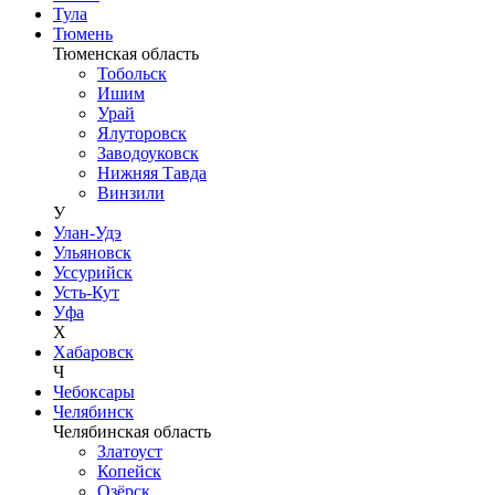
Тула
Тюмень
Тюменская область
Тобольск
Ишим
Урай
Ялуторовск
Заводоуковск
Нижняя Тавда
Винзили
У
Улан-Удэ
Ульяновск
Уссурийск
Усть-Кут
Уфа
Х
Хабаровск
Ч
Чебоксары
Челябинск
Челябинская область
Златоуст
Копейск
Озёрск