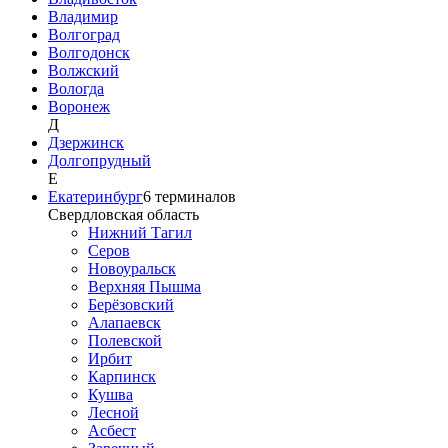
Владимир
Волгоград
Волгодонск
Волжский
Вологда
Воронеж
Д
Дзержинск
Долгопрудный
Е
Екатеринбург
6
терминалов
Свердловская область
Нижний Тагил
Серов
Новоуральск
Верхняя Пышма
Берёзовский
Алапаевск
Полевской
Ирбит
Карпинск
Кушва
Лесной
Асбест