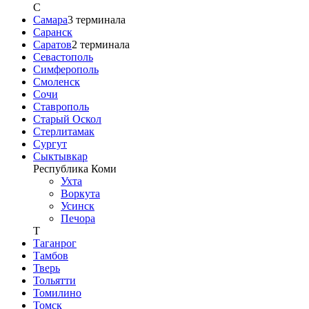
С
Самара
3
терминала
Саранск
Саратов
2
терминала
Севастополь
Симферополь
Смоленск
Сочи
Ставрополь
Старый Оскол
Стерлитамак
Сургут
Сыктывкар
Республика Коми
Ухта
Воркута
Усинск
Печора
Т
Таганрог
Тамбов
Тверь
Тольятти
Томилино
Томск