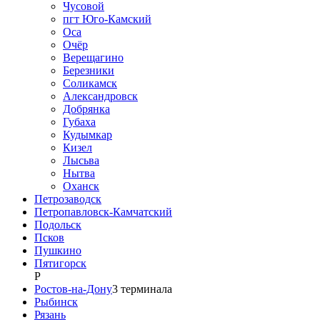
Чусовой
пгт Юго-Камский
Оса
Очёр
Верещагино
Березники
Соликамск
Александровск
Добрянка
Губаха
Кудымкар
Кизел
Лысьва
Нытва
Оханск
Петрозаводск
Петропавловск-Камчатский
Подольск
Псков
Пушкино
Пятигорск
Р
Ростов-на-Дону
3
терминала
Рыбинск
Рязань