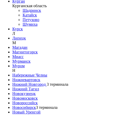
Курган
Курганская область
Шадринск
Катайск
Петухово
Шумиха
Курск
Л
Липецк
М
Магадан
Магнитогорск
Миасс
Мурманск
Муром
Н
Набережные Челны
Нижневартовск
Нижний Новгород
3
терминала
Нижний Тагил
Новокузнецк
Новомосковск
Новороссийск
Новосибирск
3
терминала
Новый Уренгой