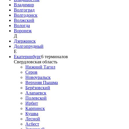
Владимир
Волгоград
Волгодонск
Волжский
Вологда
Воронеж
Д
Дзержинск
Долгопрудный
Е
Екатеринбург
6
терминалов
Свердловская область
Нижний Тагил
Серов
Новоуральск
Верхняя Пышма
Берёзовский
Алапаевск
Полевской
Ирбит
Карпинск
Кушва
Лесной
Асбест