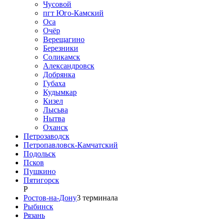
Чусовой
пгт Юго-Камский
Оса
Очёр
Верещагино
Березники
Соликамск
Александровск
Добрянка
Губаха
Кудымкар
Кизел
Лысьва
Нытва
Оханск
Петрозаводск
Петропавловск-Камчатский
Подольск
Псков
Пушкино
Пятигорск
Р
Ростов-на-Дону
3
терминала
Рыбинск
Рязань