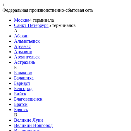
+
Федеральная производственно-сбытовая сеть
Москва
4
терминала
Санкт-Петербург
5
терминалов
A
Абакан
Альметьевск
Арзамас
Армавир
Архангельск
Астрахань
Б
Балаково
Балашиха
Барнаул
Белгород
Бийск
Благовещенск
Братск
Брянск
В
Великие Луки
Великий Новгород
Владивосток