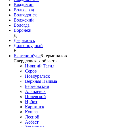
Владимир
Волгоград
Волгодонск
Волжский
Вологда
Воронеж
Д
Дзержинск
Долгопрудный
Е
Екатеринбург
6
терминалов
Свердловская область
Нижний Тагил
Серов
Новоуральск
Верхняя Пышма
Берёзовский
Алапаевск
Полевской
Ирбит
Карпинск
Кушва
Лесной
Асбест