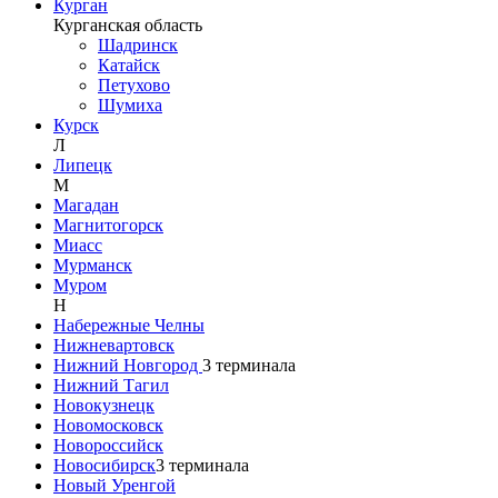
Курган
Курганская область
Шадринск
Катайск
Петухово
Шумиха
Курск
Л
Липецк
М
Магадан
Магнитогорск
Миасс
Мурманск
Муром
Н
Набережные Челны
Нижневартовск
Нижний Новгород
3
терминала
Нижний Тагил
Новокузнецк
Новомосковск
Новороссийск
Новосибирск
3
терминала
Новый Уренгой