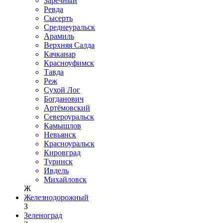
Заречный
Ревда
Сысерть
Среднеуральск
Арамиль
Верхняя Салда
Качканар
Красноуфимск
Тавда
Реж
Сухой Лог
Богданович
Артёмовский
Североуральск
Камышлов
Невьянск
Красноуральск
Кировград
Туринск
Ивдель
Михайловск
Ж
Железнодорожный
З
Зеленоград