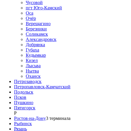
Чусовой
пгт Юго-Камский
Оса
Очёр
Верещагино
Березники
Соликамск
Александровск
Добрянка
Губаха
Кудымкар
Кизел
Лысьва
Нытва
Оханск
Петрозаводск
Петропавловск-Камчатский
Подольск
Псков
Пушкино
Пятигорск
Р
Ростов-на-Дону
3
терминала
Рыбинск
Рязань