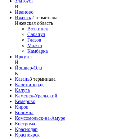
Златоуст
И
Иваново
Ижевск
2
терминала
Ижевская область
Воткинск
Сарапул
Глазов
Можга
Камбарка
Иркутск
Й
Йошкар-Ола
К
Казань
3
терминала
Калининград
Калуга
Каменск-Уральский
Кемерово
Киров
Коломна
Комсомольск-на-Амуре
Кострома
Краснодар
Красноярск