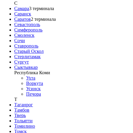
С
Самара
3
терминала
Саранск
Саратов
2
терминала
Севастополь
Симферополь
Смоленск
Сочи
Ставрополь
Старый Оскол
Стерлитамак
Сургут
Сыктывкар
Республика Коми
Ухта
Воркута
Усинск
Печора
Т
Таганрог
Тамбов
Тверь
Тольятти
Томилино
Томск