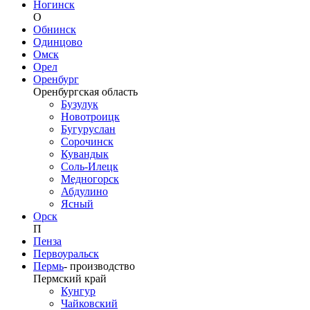
Ногинск
О
Обнинск
Одинцово
Омск
Орел
Оренбург
Оренбургская область
Бузулук
Новотроицк
Бугуруслан
Сорочинск
Кувандык
Соль-Илецк
Медногорск
Абдулино
Ясный
Орск
П
Пенза
Первоуральск
Пермь
-
производство
Пермский край
Кунгур
Чайковский