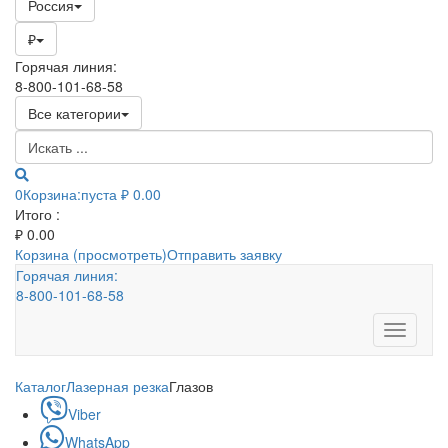
Россия
₽
Горячая линия:
8-800-101-68-58
Все категории
0
Корзина:
пуста
₽ 0.00
Итого :
₽
0.00
Корзина (просмотреть)
Отправить заявку
Горячая линия:
8-800-101-68-58
Toggle
navigati
Каталог
Лазерная резка
Глазов
Viber
WhatsApp