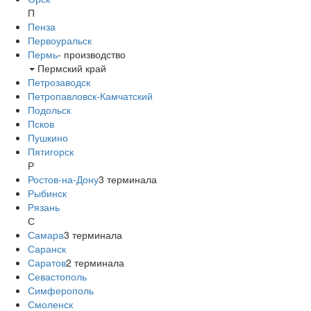
П
Пенза
Первоуральск
Пермь
-
производство
Пермский край
Петрозаводск
Петропавловск-Камчатский
Подольск
Псков
Пушкино
Пятигорск
Р
Ростов-на-Дону
3
терминала
Рыбинск
Рязань
С
Самара
3
терминала
Саранск
Саратов
2
терминала
Севастополь
Симферополь
Смоленск