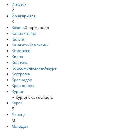
Иркутск
Й
Йошкар-Ола
К
Казань
3
терминала
Калининград
Калуга
Каменск-Уральский
Кемерово
Киров
Коломна
Комсомольск-на-Амуре
Кострома
Краснодар
Красноярск
Курган
Курганская область
Курск
Л
Липецк
М
Магадан