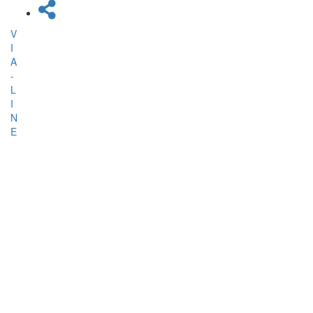
V
I
A
-
L
I
N
E