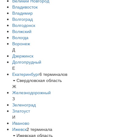
Великий Новгород
Владивосток
Владимир
Волгоград
Волгодонск
Волжский
Вологда
Воронеж
Д
Дзержинск
Долгопрудный
Е
Екатеринбург
6
терминалов
Свердловская область
Ж
Железнодорожный
З
Зеленоград
Златоуст
И
Иваново
Ижевск
2
терминала
Ижевская область