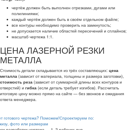
чертёж должен быть выполнен отрезками, дугами или
полилиниями;
каждый чертёж должен быть в своём отдельном файле;
все контуры необходимо проверить на замкнутость;
не допускается наличие областей пересечений и сплайнов;
масштаб чертежа 1:1.
ЦЕНА ЛАЗЕРНОЙ РЕЗКИ
МЕТАЛЛА
Стоимость детали складывается из трёх составляющих:
цена
металла
(зависит от материала, толщины и размера заготовки),
стоимость реза
(зависит от суммарной длины всех контуров и
отверстий) и
гибка
(если деталь требует изгибов). Рассчитать
итоговую цену можно прямо на сайте — без звонков и ожидания
ответа менеджера.
т готового чертежа? Поможем!
Спроектируем по:
кизу, фото или размерам
ок разработки чертежа — 1–2 рабочих дня.