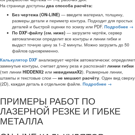
На странице доступны
два способа расчёта:
Без чертежа (ON-LINE)
— введите материал, толщину,
размеры детали и периметр контура. Подходит для простых
деталей и быстрой оценки по эскизу или PDF.
Подробнее →
По DXF-файлу (см. ниже)
— загрузите чертёж, сервер
автоматически определит все контуры и линии гибки и
выдаст точную цену за 1–2 минуты. Можно загрузить до 50
файлов одновременно.
Калькулятор DXF
анализирует чертёж автоматически: определяет
замкнутые контуры, считает длину реза и распознаёт
линии гибки
(тип линии
HIDDENX2
или
невидимаяX2
). Размерные линии,
штампы и текстовые слои —
не мешают расчёту
. Один вид сверху
(2D), каждая деталь в отдельном файле.
Подробнее →
ПРИМЕРЫ РАБОТ ПО
ЛАЗЕРНОЙ РЕЗКЕ И ГИБКЕ
МЕТАЛЛА