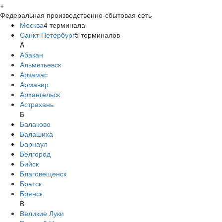
+
Федеральная производственно-сбытовая сеть
Москва
4
терминала
Санкт-Петербург
5
терминалов
A
Абакан
Альметьевск
Арзамас
Армавир
Архангельск
Астрахань
Б
Балаково
Балашиха
Барнаул
Белгород
Бийск
Благовещенск
Братск
Брянск
В
Великие Луки