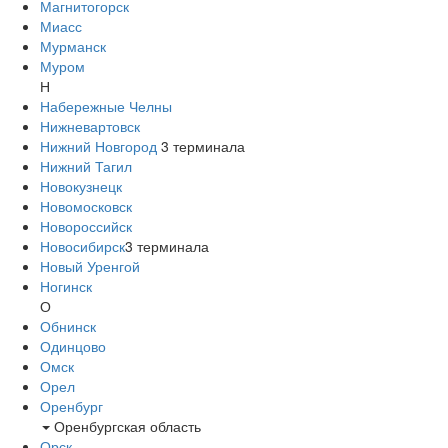
Магнитогорск
Миасс
Мурманск
Муром
Н
Набережные Челны
Нижневартовск
Нижний Новгород
3
терминала
Нижний Тагил
Новокузнецк
Новомосковск
Новороссийск
Новосибирск
3
терминала
Новый Уренгой
Ногинск
О
Обнинск
Одинцово
Омск
Орел
Оренбург
Оренбургская область
Орск