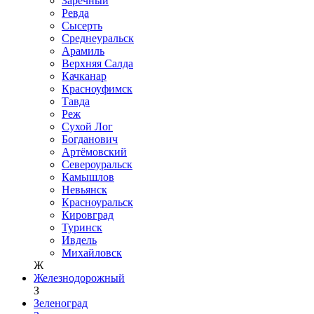
Заречный
Ревда
Сысерть
Среднеуральск
Арамиль
Верхняя Салда
Качканар
Красноуфимск
Тавда
Реж
Сухой Лог
Богданович
Артёмовский
Североуральск
Камышлов
Невьянск
Красноуральск
Кировград
Туринск
Ивдель
Михайловск
Ж
Железнодорожный
З
Зеленоград