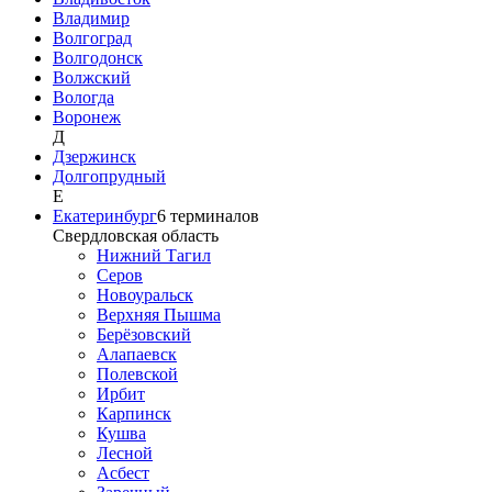
Владимир
Волгоград
Волгодонск
Волжский
Вологда
Воронеж
Д
Дзержинск
Долгопрудный
Е
Екатеринбург
6
терминалов
Свердловская область
Нижний Тагил
Серов
Новоуральск
Верхняя Пышма
Берёзовский
Алапаевск
Полевской
Ирбит
Карпинск
Кушва
Лесной
Асбест