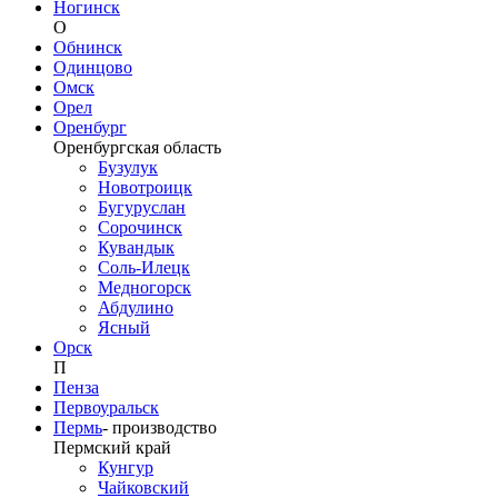
Ногинск
О
Обнинск
Одинцово
Омск
Орел
Оренбург
Оренбургская область
Бузулук
Новотроицк
Бугуруслан
Сорочинск
Кувандык
Соль-Илецк
Медногорск
Абдулино
Ясный
Орск
П
Пенза
Первоуральск
Пермь
-
производство
Пермский край
Кунгур
Чайковский