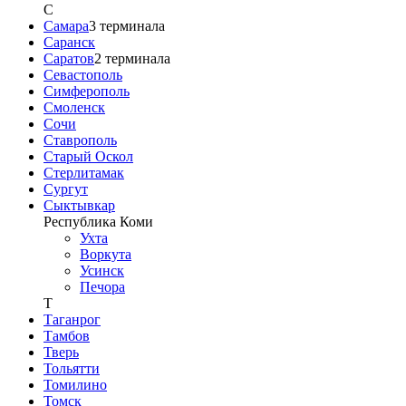
С
Самара
3
терминала
Саранск
Саратов
2
терминала
Севастополь
Симферополь
Смоленск
Сочи
Ставрополь
Старый Оскол
Стерлитамак
Сургут
Сыктывкар
Республика Коми
Ухта
Воркута
Усинск
Печора
Т
Таганрог
Тамбов
Тверь
Тольятти
Томилино
Томск