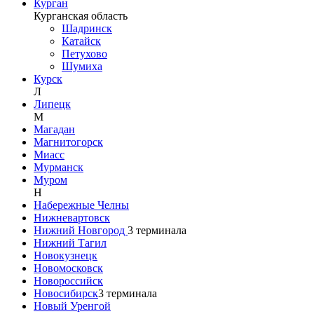
Курган
Курганская область
Шадринск
Катайск
Петухово
Шумиха
Курск
Л
Липецк
М
Магадан
Магнитогорск
Миасс
Мурманск
Муром
Н
Набережные Челны
Нижневартовск
Нижний Новгород
3
терминала
Нижний Тагил
Новокузнецк
Новомосковск
Новороссийск
Новосибирск
3
терминала
Новый Уренгой