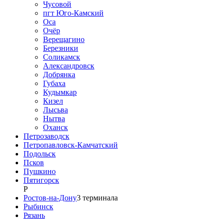
Чусовой
пгт Юго-Камский
Оса
Очёр
Верещагино
Березники
Соликамск
Александровск
Добрянка
Губаха
Кудымкар
Кизел
Лысьва
Нытва
Оханск
Петрозаводск
Петропавловск-Камчатский
Подольск
Псков
Пушкино
Пятигорск
Р
Ростов-на-Дону
3
терминала
Рыбинск
Рязань