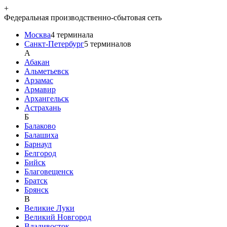
+
Федеральная производственно-сбытовая сеть
Москва
4
терминала
Санкт-Петербург
5
терминалов
A
Абакан
Альметьевск
Арзамас
Армавир
Архангельск
Астрахань
Б
Балаково
Балашиха
Барнаул
Белгород
Бийск
Благовещенск
Братск
Брянск
В
Великие Луки
Великий Новгород
Владивосток