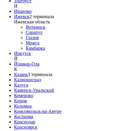
Златоуст
И
Иваново
Ижевск
2
терминала
Ижевская область
Воткинск
Сарапул
Глазов
Можга
Камбарка
Иркутск
Й
Йошкар-Ола
К
Казань
3
терминала
Калининград
Калуга
Каменск-Уральский
Кемерово
Киров
Коломна
Комсомольск-на-Амуре
Кострома
Краснодар
Красноярск