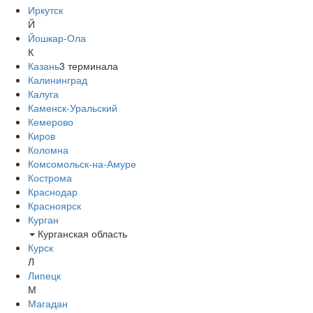
Иркутск
Й
Йошкар-Ола
К
Казань
3
терминала
Калининград
Калуга
Каменск-Уральский
Кемерово
Киров
Коломна
Комсомольск-на-Амуре
Кострома
Краснодар
Красноярск
Курган
Курганская область
Курск
Л
Липецк
М
Магадан