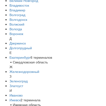
Великий Новгород
Владивосток
Владимир
Волгоград
Волгодонск
Волжский
Вологда
Воронеж
Д
Дзержинск
Долгопрудный
Е
Екатеринбург
6
терминалов
Свердловская область
Ж
Железнодорожный
З
Зеленоград
Златоуст
И
Иваново
Ижевск
2
терминала
Ижевская область