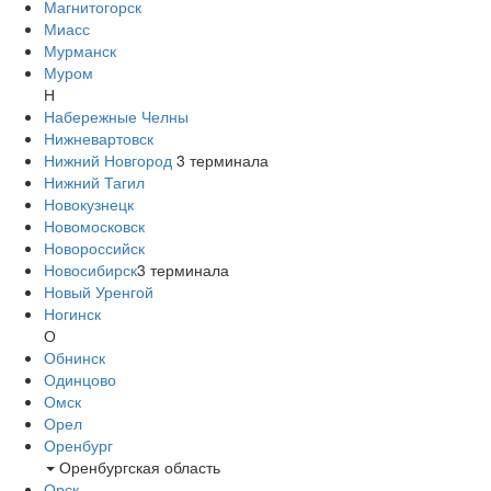
Магнитогорск
Миасс
Мурманск
Муром
Н
Набережные Челны
Нижневартовск
Нижний Новгород
3
терминала
Нижний Тагил
Новокузнецк
Новомосковск
Новороссийск
Новосибирск
3
терминала
Новый Уренгой
Ногинск
О
Обнинск
Одинцово
Омск
Орел
Оренбург
Оренбургская область
Орск