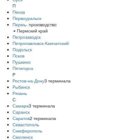
П
Пенза
Первоуральск
Пермь
-
производство
Пермский край
Петрозаводск
Петропавловск-Камчатский
Подольск
Псков
Пушкино
Пятигорск
Р
Ростов-на-Дону
3
терминала
Рыбинск
Рязань
С
Самара
3
терминала
Саранск
Саратов
2
терминала
Севастополь
Симферополь
Смоленск