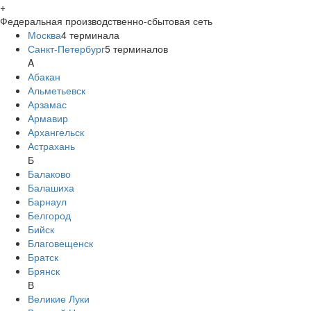
+
Федеральная производственно-сбытовая сеть
Москва
4
терминала
Санкт-Петербург
5
терминалов
A
Абакан
Альметьевск
Арзамас
Армавир
Архангельск
Астрахань
Б
Балаково
Балашиха
Барнаул
Белгород
Бийск
Благовещенск
Братск
Брянск
В
Великие Луки