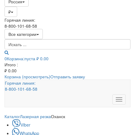
Россия
₽
Горячая линия:
8-800-101-68-58
Все категории
0
Корзина:
пуста
₽ 0.00
Итого :
₽
0.00
Корзина (просмотреть)
Отправить заявку
Горячая линия:
8-800-101-68-58
Toggle
navigati
Каталог
Лазерная резка
Оханск
Viber
WhatsApp