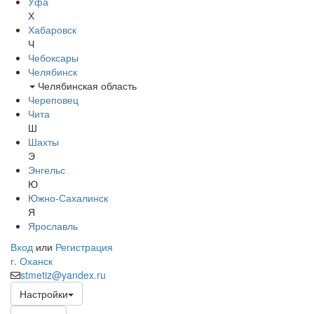
Уфа
Х
Хабаровск
Ч
Чебоксары
Челябинск
Челябинская область
Череповец
Чита
Ш
Шахты
Э
Энгельс
Ю
Южно-Сахалинск
Я
Ярославль
Вход
или
Регистрация
г. Оханск
stmetiz@yandex.ru
Настройки