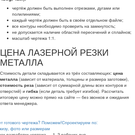
чертёж должен быть выполнен отрезками, дугами или
полилиниями;
каждый чертёж должен быть в своём отдельном файле;
все контуры необходимо проверить на замкнутость;
не допускается наличие областей пересечений и сплайнов;
масштаб чертежа 1:1.
ЦЕНА ЛАЗЕРНОЙ РЕЗКИ
МЕТАЛЛА
Стоимость детали складывается из трёх составляющих:
цена
металла
(зависит от материала, толщины и размера заготовки),
стоимость реза
(зависит от суммарной длины всех контуров и
отверстий) и
гибка
(если деталь требует изгибов). Рассчитать
итоговую цену можно прямо на сайте — без звонков и ожидания
ответа менеджера.
т готового чертежа? Поможем!
Спроектируем по:
кизу, фото или размерам
ок разработки чертежа — 1–2 рабочих дня.