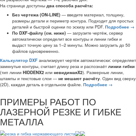
На странице доступны
два способа расчёта:
Без чертежа (ON-LINE)
— введите материал, толщину,
размеры детали и периметр контура. Подходит для простых
деталей и быстрой оценки по эскизу или PDF.
Подробнее →
По DXF-файлу (см. ниже)
— загрузите чертёж, сервер
автоматически определит все контуры и линии гибки и
выдаст точную цену за 1–2 минуты. Можно загрузить до 50
файлов одновременно.
Калькулятор DXF
анализирует чертёж автоматически: определяет
замкнутые контуры, считает длину реза и распознаёт
линии гибки
(тип линии
HIDDENX2
или
невидимаяX2
). Размерные линии,
штампы и текстовые слои —
не мешают расчёту
. Один вид сверху
(2D), каждая деталь в отдельном файле.
Подробнее →
ПРИМЕРЫ РАБОТ ПО
ЛАЗЕРНОЙ РЕЗКЕ И ГИБКЕ
МЕТАЛЛА