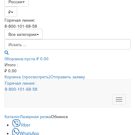
Россия
₽
Горячая линия:
8-800-101-68-58
Все категории
0
Корзина:
пуста
₽ 0.00
Итого :
₽
0.00
Корзина (просмотреть)
Отправить заявку
Горячая линия:
8-800-101-68-58
Toggle
navigati
Каталог
Лазерная резка
Обнинск
Viber
WhatsApp