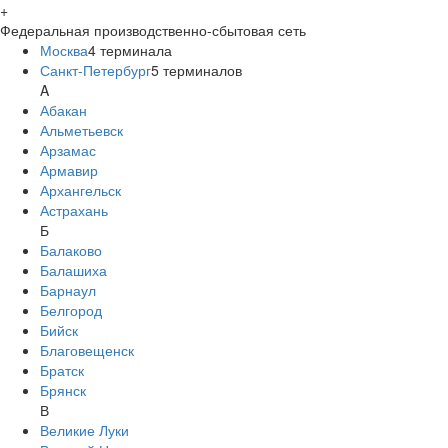
+
Федеральная производственно-сбытовая сеть
Москва
4
терминала
Санкт-Петербург
5
терминалов
A
Абакан
Альметьевск
Арзамас
Армавир
Архангельск
Астрахань
Б
Балаково
Балашиха
Барнаул
Белгород
Бийск
Благовещенск
Братск
Брянск
В
Великие Луки