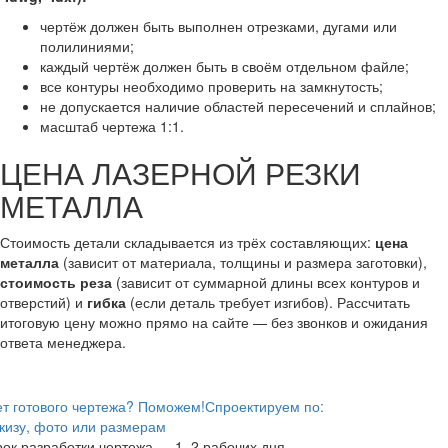
чертёж должен быть выполнен отрезками, дугами или
полилиниями;
каждый чертёж должен быть в своём отдельном файле;
все контуры необходимо проверить на замкнутость;
не допускается наличие областей пересечений и сплайнов;
масштаб чертежа 1:1.
ЦЕНА ЛАЗЕРНОЙ РЕЗКИ
МЕТАЛЛА
Стоимость детали складывается из трёх составляющих:
цена
металла
(зависит от материала, толщины и размера заготовки),
стоимость реза
(зависит от суммарной длины всех контуров и
отверстий) и
гибка
(если деталь требует изгибов). Рассчитать
итоговую цену можно прямо на сайте — без звонков и ожидания
ответа менеджера.
т готового чертежа? Поможем!
Спроектируем по:
кизу, фото или размерам
ок разработки чертежа — 1–2 рабочих дня.