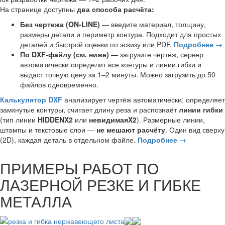
На странице доступны
два способа расчёта:
Без чертежа (ON-LINE)
— введите материал, толщину,
размеры детали и периметр контура. Подходит для простых
деталей и быстрой оценки по эскизу или PDF.
Подробнее →
По DXF-файлу (см. ниже)
— загрузите чертёж, сервер
автоматически определит все контуры и линии гибки и
выдаст точную цену за 1–2 минуты. Можно загрузить до 50
файлов одновременно.
Калькулятор DXF
анализирует чертёж автоматически: определяет
замкнутые контуры, считает длину реза и распознаёт
линии гибки
(тип линии
HIDDENX2
или
невидимаяX2
). Размерные линии,
штампы и текстовые слои —
не мешают расчёту
. Один вид сверху
(2D), каждая деталь в отдельном файле.
Подробнее →
ПРИМЕРЫ РАБОТ ПО
ЛАЗЕРНОЙ РЕЗКЕ И ГИБКЕ
МЕТАЛЛА