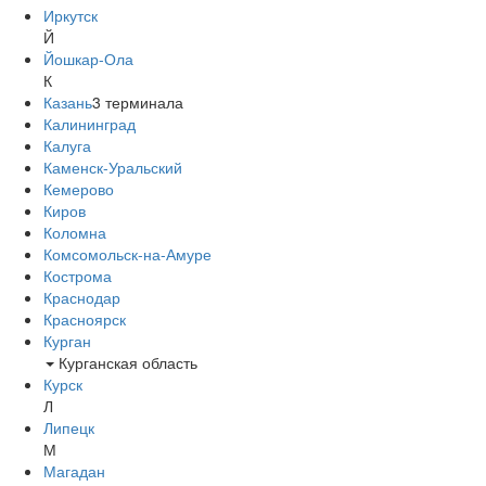
Иркутск
Й
Йошкар-Ола
К
Казань
3
терминала
Калининград
Калуга
Каменск-Уральский
Кемерово
Киров
Коломна
Комсомольск-на-Амуре
Кострома
Краснодар
Красноярск
Курган
Курганская область
Курск
Л
Липецк
М
Магадан