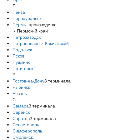
П
Пенза
Первоуральск
Пермь
-
производство
Пермский край
Петрозаводск
Петропавловск-Камчатский
Подольск
Псков
Пушкино
Пятигорск
Р
Ростов-на-Дону
3
терминала
Рыбинск
Рязань
С
Самара
3
терминала
Саранск
Саратов
2
терминала
Севастополь
Симферополь
Смоленск