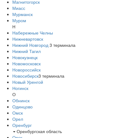
Магнитогорск
Миасс
Мурманск
Муром
Н
Набережные Челны
Нижневартовск
Нижний Новгород
3
терминала
Нижний Тагил
Новокузнецк
Новомосковск
Новороссийск
Новосибирск
3
терминала
Новый Уренгой
Ногинск
О
Обнинск
Одинцово
Омск
Орел
Оренбург
Оренбургская область
Орск