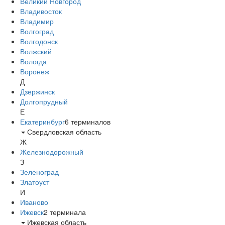
Великий Новгород
Владивосток
Владимир
Волгоград
Волгодонск
Волжский
Вологда
Воронеж
Д
Дзержинск
Долгопрудный
Е
Екатеринбург
6
терминалов
Свердловская область
Ж
Железнодорожный
З
Зеленоград
Златоуст
И
Иваново
Ижевск
2
терминала
Ижевская область