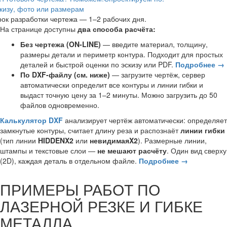
кизу, фото или размерам
ок разработки чертежа — 1–2 рабочих дня.
На странице доступны
два способа расчёта:
Без чертежа (ON-LINE)
— введите материал, толщину,
размеры детали и периметр контура. Подходит для простых
деталей и быстрой оценки по эскизу или PDF.
Подробнее →
По DXF-файлу (см. ниже)
— загрузите чертёж, сервер
автоматически определит все контуры и линии гибки и
выдаст точную цену за 1–2 минуты. Можно загрузить до 50
файлов одновременно.
Калькулятор DXF
анализирует чертёж автоматически: определяет
замкнутые контуры, считает длину реза и распознаёт
линии гибки
(тип линии
HIDDENX2
или
невидимаяX2
). Размерные линии,
штампы и текстовые слои —
не мешают расчёту
. Один вид сверху
(2D), каждая деталь в отдельном файле.
Подробнее →
ПРИМЕРЫ РАБОТ ПО
ЛАЗЕРНОЙ РЕЗКЕ И ГИБКЕ
МЕТАЛЛА