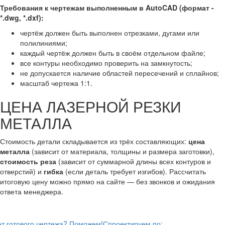
Требования к чертежам выполненным в AutoCAD (формат -
*.dwg, *.dxf):
чертёж должен быть выполнен отрезками, дугами или
полилиниями;
каждый чертёж должен быть в своём отдельном файле;
все контуры необходимо проверить на замкнутость;
не допускается наличие областей пересечений и сплайнов;
масштаб чертежа 1:1.
ЦЕНА ЛАЗЕРНОЙ РЕЗКИ
МЕТАЛЛА
Стоимость детали складывается из трёх составляющих:
цена
металла
(зависит от материала, толщины и размера заготовки),
стоимость реза
(зависит от суммарной длины всех контуров и
отверстий) и
гибка
(если деталь требует изгибов). Рассчитать
итоговую цену можно прямо на сайте — без звонков и ожидания
ответа менеджера.
т готового чертежа? Поможем!
Спроектируем по: