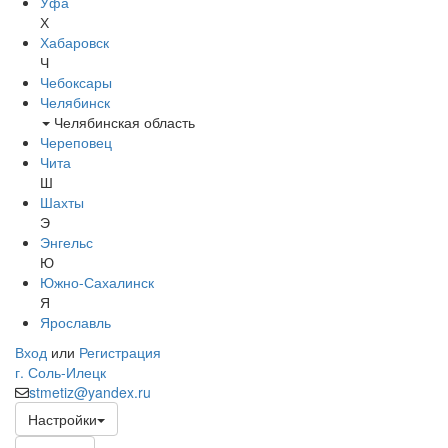
Уфа
Х
Хабаровск
Ч
Чебоксары
Челябинск
Челябинская область
Череповец
Чита
Ш
Шахты
Э
Энгельс
Ю
Южно-Сахалинск
Я
Ярославль
Вход
или
Регистрация
г. Соль-Илецк
stmetiz@yandex.ru
Настройки