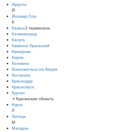
Иркутск
Й
Йошкар-Ола
К
Казань
3
терминала
Калининград
Калуга
Каменск-Уральский
Кемерово
Киров
Коломна
Комсомольск-на-Амуре
Кострома
Краснодар
Красноярск
Курган
Курганская область
Курск
Л
Липецк
М
Магадан