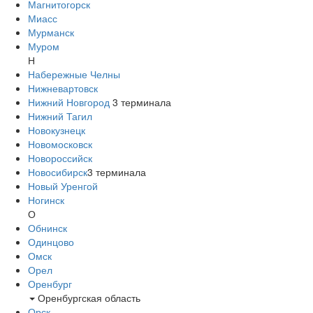
Магнитогорск
Миасс
Мурманск
Муром
Н
Набережные Челны
Нижневартовск
Нижний Новгород
3
терминала
Нижний Тагил
Новокузнецк
Новомосковск
Новороссийск
Новосибирск
3
терминала
Новый Уренгой
Ногинск
О
Обнинск
Одинцово
Омск
Орел
Оренбург
Оренбургская область
Орск