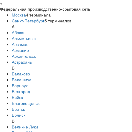
+
Федеральная производственно-сбытовая сеть
Москва
4
терминала
Санкт-Петербург
5
терминалов
A
Абакан
Альметьевск
Арзамас
Армавир
Архангельск
Астрахань
Б
Балаково
Балашиха
Барнаул
Белгород
Бийск
Благовещенск
Братск
Брянск
В
Великие Луки