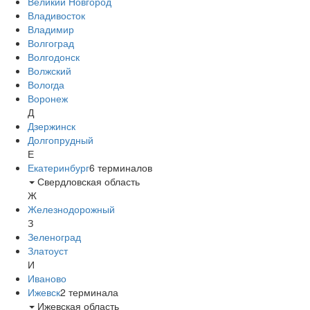
Великий Новгород
Владивосток
Владимир
Волгоград
Волгодонск
Волжский
Вологда
Воронеж
Д
Дзержинск
Долгопрудный
Е
Екатеринбург
6
терминалов
Свердловская область
Ж
Железнодорожный
З
Зеленоград
Златоуст
И
Иваново
Ижевск
2
терминала
Ижевская область