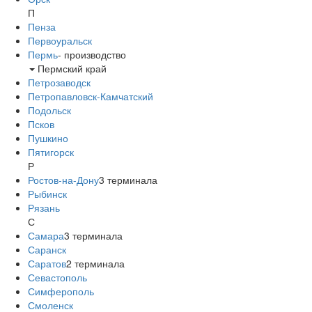
П
Пенза
Первоуральск
Пермь
-
производство
Пермский край
Петрозаводск
Петропавловск-Камчатский
Подольск
Псков
Пушкино
Пятигорск
Р
Ростов-на-Дону
3
терминала
Рыбинск
Рязань
С
Самара
3
терминала
Саранск
Саратов
2
терминала
Севастополь
Симферополь
Смоленск