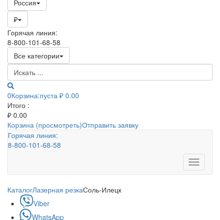
Россия
₽
Горячая линия:
8-800-101-68-58
Все категории
0
Корзина:
пуста
₽ 0.00
Итого :
₽
0.00
Корзина (просмотреть)
Отправить заявку
Горячая линия:
8-800-101-68-58
Toggle
navigati
Каталог
Лазерная резка
Соль-Илецк
Viber
WhatsApp