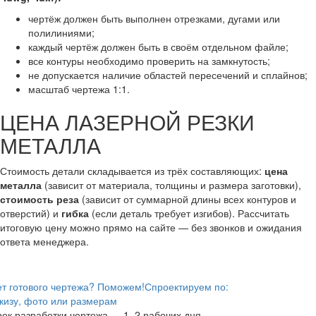
чертёж должен быть выполнен отрезками, дугами или
полилиниями;
каждый чертёж должен быть в своём отдельном файле;
все контуры необходимо проверить на замкнутость;
не допускается наличие областей пересечений и сплайнов;
масштаб чертежа 1:1.
ЦЕНА ЛАЗЕРНОЙ РЕЗКИ
МЕТАЛЛА
Стоимость детали складывается из трёх составляющих:
цена
металла
(зависит от материала, толщины и размера заготовки),
стоимость реза
(зависит от суммарной длины всех контуров и
отверстий) и
гибка
(если деталь требует изгибов). Рассчитать
итоговую цену можно прямо на сайте — без звонков и ожидания
ответа менеджера.
т готового чертежа? Поможем!
Спроектируем по:
кизу, фото или размерам
ок разработки чертежа — 1–2 рабочих дня.