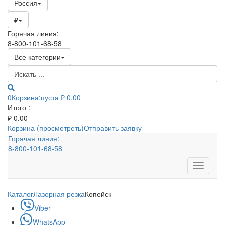
Россия
₽
Горячая линия:
8-800-101-68-58
Все категории
0
Корзина:
пуста
₽ 0.00
Итого :
₽
0.00
Корзина (просмотреть)
Отправить заявку
Горячая линия:
8-800-101-68-58
Toggle
navigati
Каталог
Лазерная резка
Копейск
Viber
WhatsApp