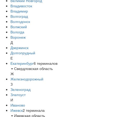
Великий Новгород
Владивосток
Владимир
Волгоград
Волгодонск
Волжский
Вологда
Воронеж
Д
Дзержинск
Долгопрудный
Е
Екатеринбург
6
терминалов
Свердловская область
Ж
Железнодорожный
З
Зеленоград
Златоуст
И
Иваново
Ижевск
2
терминала
Ижевская область