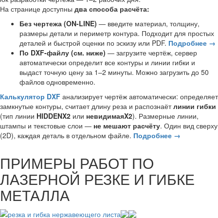
На странице доступны
два способа расчёта:
Без чертежа (ON-LINE)
— введите материал, толщину,
размеры детали и периметр контура. Подходит для простых
деталей и быстрой оценки по эскизу или PDF.
Подробнее →
По DXF-файлу (см. ниже)
— загрузите чертёж, сервер
автоматически определит все контуры и линии гибки и
выдаст точную цену за 1–2 минуты. Можно загрузить до 50
файлов одновременно.
Калькулятор DXF
анализирует чертёж автоматически: определяет
замкнутые контуры, считает длину реза и распознаёт
линии гибки
(тип линии
HIDDENX2
или
невидимаяX2
). Размерные линии,
штампы и текстовые слои —
не мешают расчёту
. Один вид сверху
(2D), каждая деталь в отдельном файле.
Подробнее →
ПРИМЕРЫ РАБОТ ПО
ЛАЗЕРНОЙ РЕЗКЕ И ГИБКЕ
МЕТАЛЛА