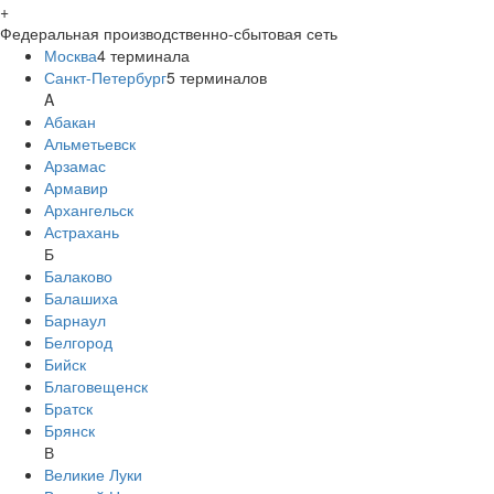
+
Федеральная производственно-сбытовая сеть
Москва
4
терминала
Санкт-Петербург
5
терминалов
A
Абакан
Альметьевск
Арзамас
Армавир
Архангельск
Астрахань
Б
Балаково
Балашиха
Барнаул
Белгород
Бийск
Благовещенск
Братск
Брянск
В
Великие Луки