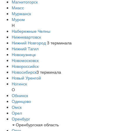
Магнитогорск
Миасс
Мурманск
Муром
Н
Набережные Челны
Нижневартовск
Нижний Новгород
3
терминала
Нижний Тагил
Новокузнецк
Новомосковск
Новороссийск
Новосибирск
3
терминала
Новый Уренгой
Ногинск
О
Обнинск
Одинцово
Омск
Орел
Оренбург
Оренбургская область
Орск