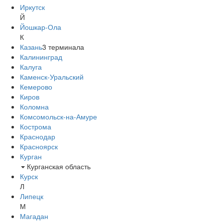
Иркутск
Й
Йошкар-Ола
К
Казань
3
терминала
Калининград
Калуга
Каменск-Уральский
Кемерово
Киров
Коломна
Комсомольск-на-Амуре
Кострома
Краснодар
Красноярск
Курган
Курганская область
Курск
Л
Липецк
М
Магадан