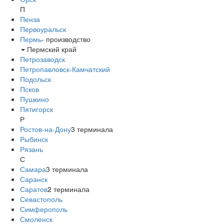
П
Пенза
Первоуральск
Пермь
-
производство
Пермский край
Петрозаводск
Петропавловск-Камчатский
Подольск
Псков
Пушкино
Пятигорск
Р
Ростов-на-Дону
3
терминала
Рыбинск
Рязань
С
Самара
3
терминала
Саранск
Саратов
2
терминала
Севастополь
Симферополь
Смоленск