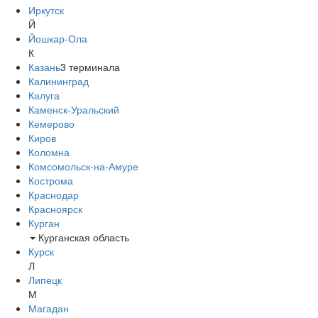
Иркутск
Й
Йошкар-Ола
К
Казань
3
терминала
Калининград
Калуга
Каменск-Уральский
Кемерово
Киров
Коломна
Комсомольск-на-Амуре
Кострома
Краснодар
Красноярск
Курган
Курганская область
Курск
Л
Липецк
М
Магадан