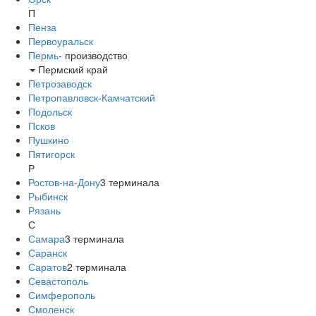
П
Пенза
Первоуральск
Пермь
-
производство
Пермский край
Петрозаводск
Петропавловск-Камчатский
Подольск
Псков
Пушкино
Пятигорск
Р
Ростов-на-Дону
3
терминала
Рыбинск
Рязань
С
Самара
3
терминала
Саранск
Саратов
2
терминала
Севастополь
Симферополь
Смоленск