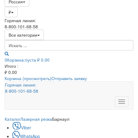
Россия
₽
Горячая линия:
8-800-101-68-58
Все категории
0
Корзина:
пуста
₽ 0.00
Итого :
₽
0.00
Корзина (просмотреть)
Отправить заявку
Горячая линия:
8-800-101-68-58
Toggle
navigati
Каталог
Лазерная резка
Барнаул
Viber
WhatsApp