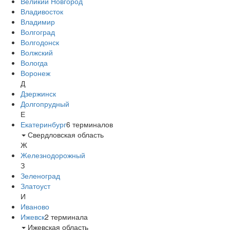
Великий Новгород
Владивосток
Владимир
Волгоград
Волгодонск
Волжский
Вологда
Воронеж
Д
Дзержинск
Долгопрудный
Е
Екатеринбург
6
терминалов
Свердловская область
Ж
Железнодорожный
З
Зеленоград
Златоуст
И
Иваново
Ижевск
2
терминала
Ижевская область