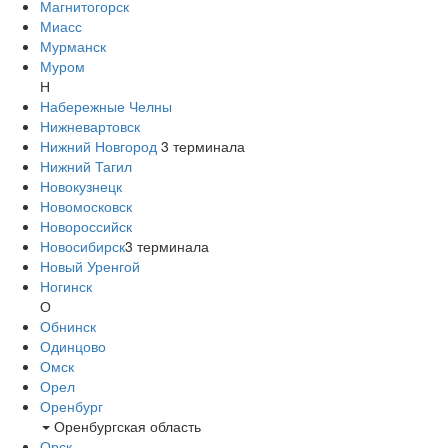
Магнитогорск
Миасс
Мурманск
Муром
Н
Набережные Челны
Нижневартовск
Нижний Новгород
3
терминала
Нижний Тагил
Новокузнецк
Новомосковск
Новороссийск
Новосибирск
3
терминала
Новый Уренгой
Ногинск
О
Обнинск
Одинцово
Омск
Орел
Оренбург
Оренбургская область
Орск