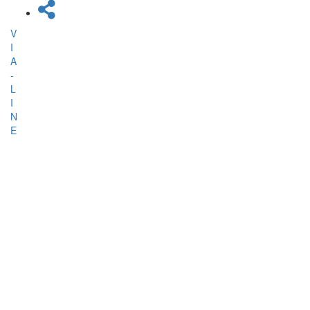
V
I
A
-
L
I
N
E