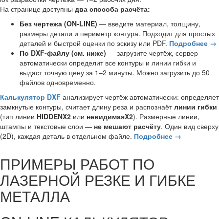
На странице доступны
два способа расчёта:
Без чертежа (ON-LINE)
— введите материал, толщину,
размеры детали и периметр контура. Подходит для простых
деталей и быстрой оценки по эскизу или PDF.
Подробнее →
По DXF-файлу (см. ниже)
— загрузите чертёж, сервер
автоматически определит все контуры и линии гибки и
выдаст точную цену за 1–2 минуты. Можно загрузить до 50
файлов одновременно.
Калькулятор DXF
анализирует чертёж автоматически: определяет
замкнутые контуры, считает длину реза и распознаёт
линии гибки
(тип линии
HIDDENX2
или
невидимаяX2
). Размерные линии,
штампы и текстовые слои —
не мешают расчёту
. Один вид сверху
(2D), каждая деталь в отдельном файле.
Подробнее →
ПРИМЕРЫ РАБОТ ПО
ЛАЗЕРНОЙ РЕЗКЕ И ГИБКЕ
МЕТАЛЛА