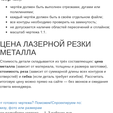
чертёж должен быть выполнен отрезками, дугами или
полилиниями;
каждый чертёж должен быть в своём отдельном файле;
все контуры необходимо проверить на замкнутость;
не допускается наличие областей пересечений и сплайнов;
масштаб чертежа 1:1.
ЦЕНА ЛАЗЕРНОЙ РЕЗКИ
МЕТАЛЛА
Стоимость детали складывается из трёх составляющих:
цена
металла
(зависит от материала, толщины и размера заготовки),
стоимость реза
(зависит от суммарной длины всех контуров и
отверстий) и
гибка
(если деталь требует изгибов). Рассчитать
итоговую цену можно прямо на сайте — без звонков и ожидания
ответа менеджера.
т готового чертежа? Поможем!
Спроектируем по:
кизу, фото или размерам
ок разработки чертежа — 1–2 рабочих дня.