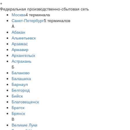
+
Федеральная производственно-сбытовая сеть
Москва
4
терминала
Санкт-Петербург
5
терминалов
A
Абакан
Альметьевск
Арзамас
Армавир
Архангельск
Астрахань
Б
Балаково
Балашиха
Барнаул
Белгород
Бийск
Благовещенск
Братск
Брянск
В
Великие Луки