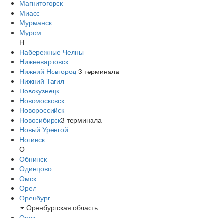
Магнитогорск
Миасс
Мурманск
Муром
Н
Набережные Челны
Нижневартовск
Нижний Новгород
3
терминала
Нижний Тагил
Новокузнецк
Новомосковск
Новороссийск
Новосибирск
3
терминала
Новый Уренгой
Ногинск
О
Обнинск
Одинцово
Омск
Орел
Оренбург
Оренбургская область
Орск