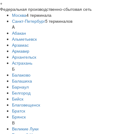
+
Федеральная производственно-сбытовая сеть
Москва
4
терминала
Санкт-Петербург
5
терминалов
A
Абакан
Альметьевск
Арзамас
Армавир
Архангельск
Астрахань
Б
Балаково
Балашиха
Барнаул
Белгород
Бийск
Благовещенск
Братск
Брянск
В
Великие Луки