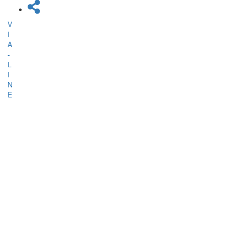
V
I
A
-
L
I
N
E