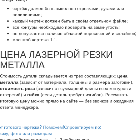
чертёж должен быть выполнен отрезками, дугами или
полилиниями;
каждый чертёж должен быть в своём отдельном файле;
все контуры необходимо проверить на замкнутость;
не допускается наличие областей пересечений и сплайнов;
масштаб чертежа 1:1.
ЦЕНА ЛАЗЕРНОЙ РЕЗКИ
МЕТАЛЛА
Стоимость детали складывается из трёх составляющих:
цена
металла
(зависит от материала, толщины и размера заготовки),
стоимость реза
(зависит от суммарной длины всех контуров и
отверстий) и
гибка
(если деталь требует изгибов). Рассчитать
итоговую цену можно прямо на сайте — без звонков и ожидания
ответа менеджера.
т готового чертежа? Поможем!
Спроектируем по:
кизу, фото или размерам
ок разработки чертежа — 1–2 рабочих дня.