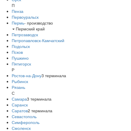
П
Пенза
Первоуральск
Пермь
-
производство
Пермский край
Петрозаводск
Петропавловск-Камчатский
Подольск
Псков
Пушкино
Пятигорск
Р
Ростов-на-Дону
3
терминала
Рыбинск
Рязань
С
Самара
3
терминала
Саранск
Саратов
2
терминала
Севастополь
Симферополь
Смоленск