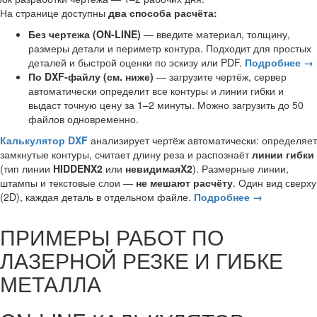
На странице доступны
два способа расчёта:
Без чертежа (ON-LINE)
— введите материал, толщину,
размеры детали и периметр контура. Подходит для простых
деталей и быстрой оценки по эскизу или PDF.
Подробнее →
По DXF-файлу (см. ниже)
— загрузите чертёж, сервер
автоматически определит все контуры и линии гибки и
выдаст точную цену за 1–2 минуты. Можно загрузить до 50
файлов одновременно.
Калькулятор DXF
анализирует чертёж автоматически: определяет
замкнутые контуры, считает длину реза и распознаёт
линии гибки
(тип линии
HIDDENX2
или
невидимаяX2
). Размерные линии,
штампы и текстовые слои —
не мешают расчёту
. Один вид сверху
(2D), каждая деталь в отдельном файле.
Подробнее →
ПРИМЕРЫ РАБОТ ПО
ЛАЗЕРНОЙ РЕЗКЕ И ГИБКЕ
МЕТАЛЛА