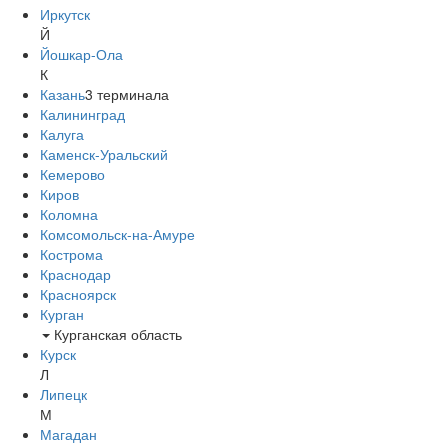
Иркутск
Й
Йошкар-Ола
К
Казань
3
терминала
Калининград
Калуга
Каменск-Уральский
Кемерово
Киров
Коломна
Комсомольск-на-Амуре
Кострома
Краснодар
Красноярск
Курган
Курганская область
Курск
Л
Липецк
М
Магадан