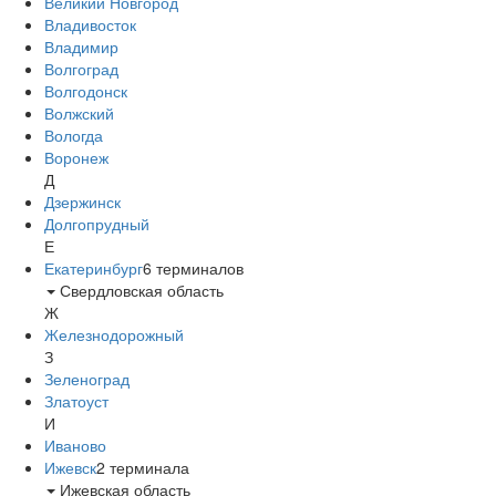
Великий Новгород
Владивосток
Владимир
Волгоград
Волгодонск
Волжский
Вологда
Воронеж
Д
Дзержинск
Долгопрудный
Е
Екатеринбург
6
терминалов
Свердловская область
Ж
Железнодорожный
З
Зеленоград
Златоуст
И
Иваново
Ижевск
2
терминала
Ижевская область