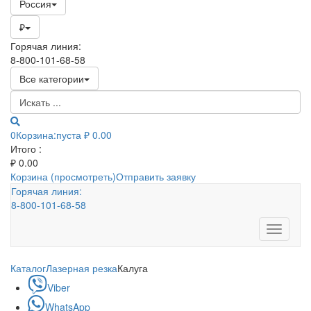
Россия
₽
Горячая линия:
8-800-101-68-58
Все категории
0
Корзина:
пуста
₽ 0.00
Итого :
₽
0.00
Корзина (просмотреть)
Отправить заявку
Горячая линия:
8-800-101-68-58
Toggle
navigati
Каталог
Лазерная резка
Калуга
Viber
WhatsApp