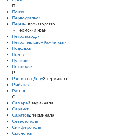
П
Пенза
Первоуральск
Пермь
-
производство
Пермский край
Петрозаводск
Петропавловск-Камчатский
Подольск
Псков
Пушкино
Пятигорск
Р
Ростов-на-Дону
3
терминала
Рыбинск
Рязань
С
Самара
3
терминала
Саранск
Саратов
2
терминала
Севастополь
Симферополь
Смоленск