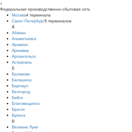
+
Федеральная производственно-сбытовая сеть
Москва
4
терминала
Санкт-Петербург
5
терминалов
A
Абакан
Альметьевск
Арзамас
Армавир
Архангельск
Астрахань
Б
Балаково
Балашиха
Барнаул
Белгород
Бийск
Благовещенск
Братск
Брянск
В
Великие Луки