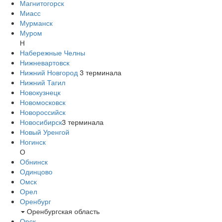
Магнитогорск
Миасс
Мурманск
Муром
Н
Набережные Челны
Нижневартовск
Нижний Новгород
3
терминала
Нижний Тагил
Новокузнецк
Новомосковск
Новороссийск
Новосибирск
3
терминала
Новый Уренгой
Ногинск
О
Обнинск
Одинцово
Омск
Орел
Оренбург
Оренбургская область
Орск