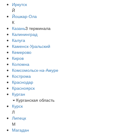
Иркутск
Й
Йошкар-Ола
К
Казань
3
терминала
Калининград
Калуга
Каменск-Уральский
Кемерово
Киров
Коломна
Комсомольск-на-Амуре
Кострома
Краснодар
Красноярск
Курган
Курганская область
Курск
Л
Липецк
М
Магадан