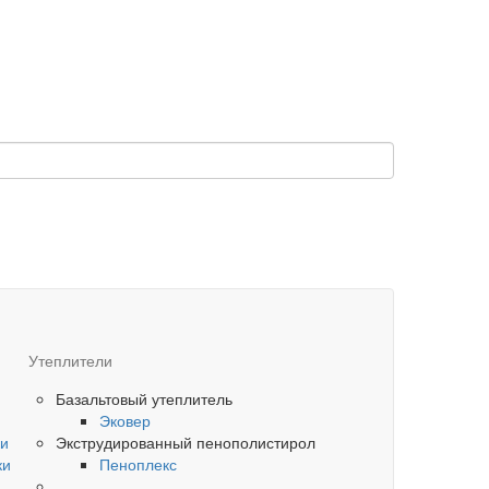
Утеплители
Базальтовый утеплитель
Эковер
ки
Экструдированный пенополистирол
ки
Пеноплекс