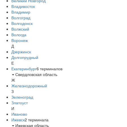
Великий Новгород
Владивосток
Владимир
Волгоград
Волгодонск
Волжский
Вологда
Воронеж
Д
Дзержинск
Долгопрудный
Е
Екатеринбург
6
терминалов
Свердловская область
Ж
Железнодорожный
З
Зеленоград
Златоуст
И
Иваново
Ижевск
2
терминала
Ижевская область