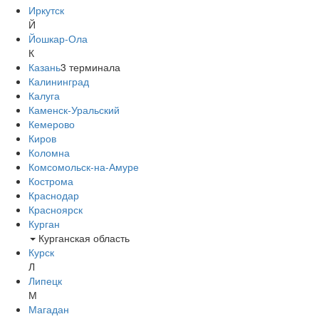
Иркутск
Й
Йошкар-Ола
К
Казань
3
терминала
Калининград
Калуга
Каменск-Уральский
Кемерово
Киров
Коломна
Комсомольск-на-Амуре
Кострома
Краснодар
Красноярск
Курган
Курганская область
Курск
Л
Липецк
М
Магадан