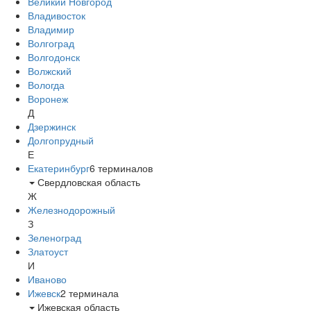
Великий Новгород
Владивосток
Владимир
Волгоград
Волгодонск
Волжский
Вологда
Воронеж
Д
Дзержинск
Долгопрудный
Е
Екатеринбург
6
терминалов
Свердловская область
Ж
Железнодорожный
З
Зеленоград
Златоуст
И
Иваново
Ижевск
2
терминала
Ижевская область