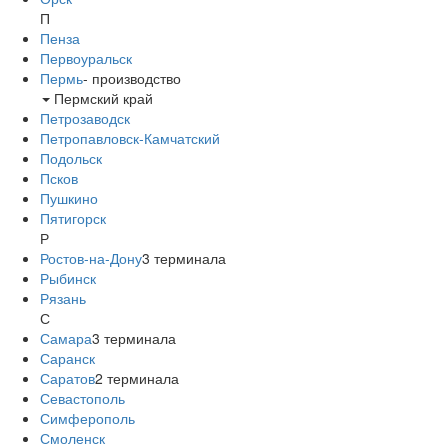
П
Пенза
Первоуральск
Пермь
-
производство
Пермский край
Петрозаводск
Петропавловск-Камчатский
Подольск
Псков
Пушкино
Пятигорск
Р
Ростов-на-Дону
3
терминала
Рыбинск
Рязань
С
Самара
3
терминала
Саранск
Саратов
2
терминала
Севастополь
Симферополь
Смоленск