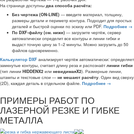
На странице доступны
два способа расчёта:
Без чертежа (ON-LINE)
— введите материал, толщину,
размеры детали и периметр контура. Подходит для простых
деталей и быстрой оценки по эскизу или PDF.
Подробнее →
По DXF-файлу (см. ниже)
— загрузите чертёж, сервер
автоматически определит все контуры и линии гибки и
выдаст точную цену за 1–2 минуты. Можно загрузить до 50
файлов одновременно.
Калькулятор DXF
анализирует чертёж автоматически: определяет
замкнутые контуры, считает длину реза и распознаёт
линии гибки
(тип линии
HIDDENX2
или
невидимаяX2
). Размерные линии,
штампы и текстовые слои —
не мешают расчёту
. Один вид сверху
(2D), каждая деталь в отдельном файле.
Подробнее →
ПРИМЕРЫ РАБОТ ПО
ЛАЗЕРНОЙ РЕЗКЕ И ГИБКЕ
МЕТАЛЛА