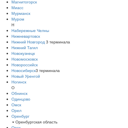
Магнитогорск
Миасс
Мурманск
Муром
Н
Набережные Челны
Нижневартовск
Нижний Новгород
3
терминала
Нижний Тагил
Новокузнецк
Новомосковск
Новороссийск
Новосибирск
3
терминала
Новый Уренгой
Ногинск
О
Обнинск
Одинцово
Омск
Орел
Оренбург
Оренбургская область
Орск