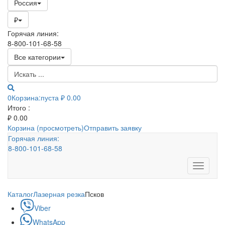
Россия
₽
Горячая линия:
8-800-101-68-58
Все категории
0
Корзина:
пуста
₽ 0.00
Итого :
₽
0.00
Корзина (просмотреть)
Отправить заявку
Горячая линия:
8-800-101-68-58
Toggle
navigati
Каталог
Лазерная резка
Псков
Viber
WhatsApp