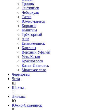
Троицк
Снежинск
Чебаркуль
Сатка
Южноуральск
Коркино
Кыштым
Трёхгорный
Аша
Еманжелинск
Карталы
Верхний Уфалей
Усть-Катав
Красногорск
Катав-Ивановск
Миасское село
Череповец
Чита
Ш
Шахты
Э
Энгельс
Ю
Южно-Сахалинск
Я