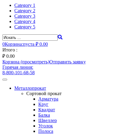
Category 1
Category 2
Category 3
Category 4
Category 5
0
Корзина:
пуста
₽ 0.00
Итого :
₽
0.00
Корзина (просмотреть)
Отправить заявку
Горячая линия:
8-800-101-68-58
Toggle
navigation
Металлопрокат
Сортовой прокат
Арматура
Круг
Квадрат
Балка
Швеллер
Уголок
Полоса