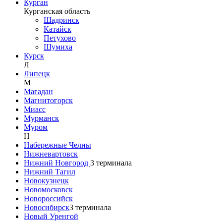
Курган
Курганская область
Шадринск
Катайск
Петухово
Шумиха
Курск
Л
Липецк
М
Магадан
Магнитогорск
Миасс
Мурманск
Муром
Н
Набережные Челны
Нижневартовск
Нижний Новгород
3
терминала
Нижний Тагил
Новокузнецк
Новомосковск
Новороссийск
Новосибирск
3
терминала
Новый Уренгой