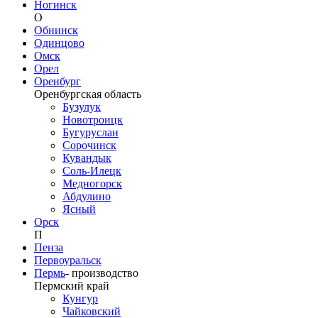
Ногинск
О
Обнинск
Одинцово
Омск
Орел
Оренбург
Оренбургская область
Бузулук
Новотроицк
Бугуруслан
Сорочинск
Кувандык
Соль-Илецк
Медногорск
Абдулино
Ясный
Орск
П
Пенза
Первоуральск
Пермь
-
производство
Пермский край
Кунгур
Чайковский