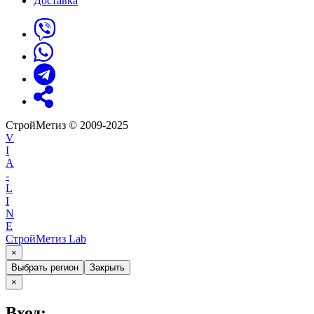
Доставка
СтройМетиз © 2009-2025
V
I
A
-
L
I
N
E
СтройМетиз Lab
×
Выбрать регион
Закрыть
×
Вход: