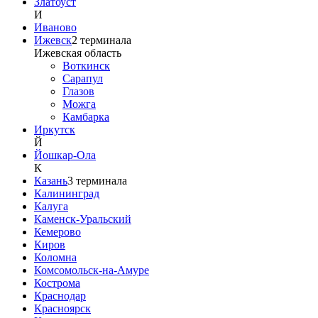
Златоуст
И
Иваново
Ижевск
2
терминала
Ижевская область
Воткинск
Сарапул
Глазов
Можга
Камбарка
Иркутск
Й
Йошкар-Ола
К
Казань
3
терминала
Калининград
Калуга
Каменск-Уральский
Кемерово
Киров
Коломна
Комсомольск-на-Амуре
Кострома
Краснодар
Красноярск