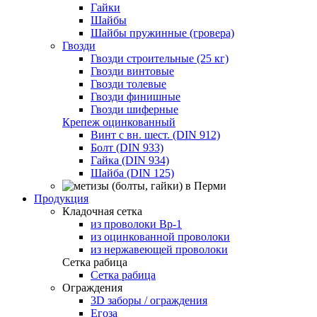
Гайки
Шайбы
Шайбы пружинные (гровера)
Гвозди
Гвозди строительные (25 кг)
Гвозди винтовые
Гвозди толевые
Гвозди финишные
Гвозди шиферные
Крепеж оцинкованный
Винт с вн. шест. (DIN 912)
Болт (DIN 933)
Гайка (DIN 934)
Шайба (DIN 125)
Продукция
Кладочная сетка
из проволоки Вр-1
из оцинкованной проволоки
из нержавеющей проволоки
Сетка рабица
Сетка рабица
Ограждения
3D заборы / ограждения
Егоза