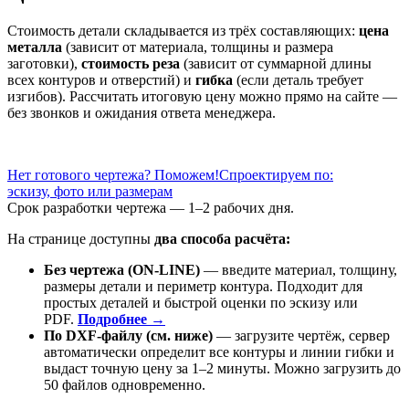
Стоимость детали складывается из трёх составляющих:
цена
металла
(зависит от материала, толщины и размера
заготовки),
стоимость реза
(зависит от суммарной длины
всех контуров и отверстий) и
гибка
(если деталь требует
изгибов). Рассчитать итоговую цену можно прямо на сайте —
без звонков и ожидания ответа менеджера.
Нет готового чертежа? Поможем!
Спроектируем по:
эскизу, фото или размерам
Срок разработки чертежа — 1–2 рабочих дня.
На странице доступны
два способа расчёта:
Без чертежа (ON-LINE)
— введите материал, толщину,
размеры детали и периметр контура. Подходит для
простых деталей и быстрой оценки по эскизу или
PDF.
Подробнее →
По DXF-файлу (см. ниже)
— загрузите чертёж, сервер
автоматически определит все контуры и линии гибки и
выдаст точную цену за 1–2 минуты. Можно загрузить до
50 файлов одновременно.