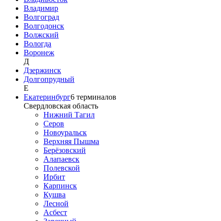
Владимир
Волгоград
Волгодонск
Волжский
Вологда
Воронеж
Д
Дзержинск
Долгопрудный
Е
Екатеринбург
6
терминалов
Свердловская область
Нижний Тагил
Серов
Новоуральск
Верхняя Пышма
Берёзовский
Алапаевск
Полевской
Ирбит
Карпинск
Кушва
Лесной
Асбест