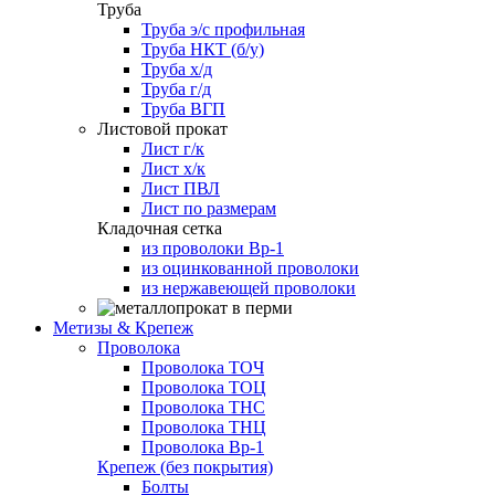
Труба
Труба э/с профильная
Труба НКТ (б/у)
Труба х/д
Труба г/д
Труба ВГП
Листовой прокат
Лист г/к
Лист х/к
Лист ПВЛ
Лист по размерам
Кладочная сетка
из проволоки Вр-1
из оцинкованной проволоки
из нержавеющей проволоки
Метизы & Крепеж
Проволока
Проволока ТОЧ
Проволока ТОЦ
Проволока ТНС
Проволока ТНЦ
Проволока Вр-1
Крепеж (без покрытия)
Болты