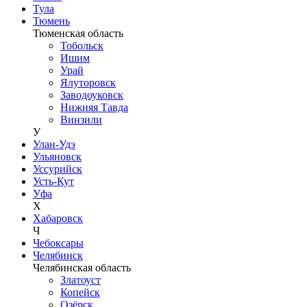
Тула
Тюмень
Тюменская область
Тобольск
Ишим
Урай
Ялуторовск
Заводоуковск
Нижняя Тавда
Винзили
У
Улан-Удэ
Ульяновск
Уссурийск
Усть-Кут
Уфа
Х
Хабаровск
Ч
Чебоксары
Челябинск
Челябинская область
Златоуст
Копейск
Озёрск