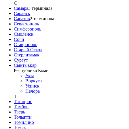
С
Самара
3
терминала
Саранск
Саратов
2
терминала
Севастополь
Симферополь
Смоленск
Сочи
Ставрополь
Старый Оскол
Стерлитамак
Сургут
Сыктывкар
Республика Коми
Ухта
Воркута
Усинск
Печора
Т
Таганрог
Тамбов
Тверь
Тольятти
Томилино
Томск