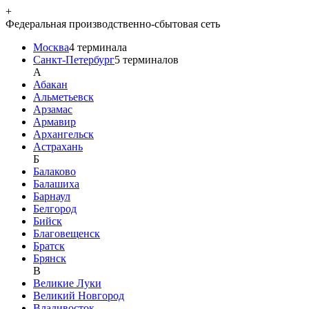
+
Федеральная производственно-сбытовая сеть
Москва
4
терминала
Санкт-Петербург
5
терминалов
A
Абакан
Альметьевск
Арзамас
Армавир
Архангельск
Астрахань
Б
Балаково
Балашиха
Барнаул
Белгород
Бийск
Благовещенск
Братск
Брянск
В
Великие Луки
Великий Новгород
Владивосток