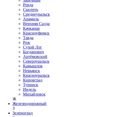
Заречный
Ревда
Сысерть
Среднеуральск
Арамиль
Верхняя Салда
Качканар
Красноуфимск
Тавда
Реж
Сухой Лог
Богданович
Артёмовский
Североуральск
Камышлов
Невьянск
Красноуральск
Кировград
Туринск
Ивдель
Михайловск
Ж
Железнодорожный
З
Зеленоград