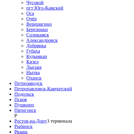
Чусовой
пгт Юго-Камский
Оса
Очёр
Верещагино
Березники
Соликамск
Александровск
Добрянка
Губаха
Кудымкар
Кизел
Лысьва
Нытва
Оханск
Петрозаводск
Петропавловск-Камчатский
Подольск
Псков
Пушкино
Пятигорск
Р
Ростов-на-Дону
3
терминала
Рыбинск
Рязань