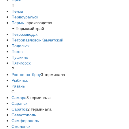
П
Пенза
Первоуральск
Пермь
-
производство
Пермский край
Петрозаводск
Петропавловск-Камчатский
Подольск
Псков
Пушкино
Пятигорск
Р
Ростов-на-Дону
3
терминала
Рыбинск
Рязань
С
Самара
3
терминала
Саранск
Саратов
2
терминала
Севастополь
Симферополь
Смоленск