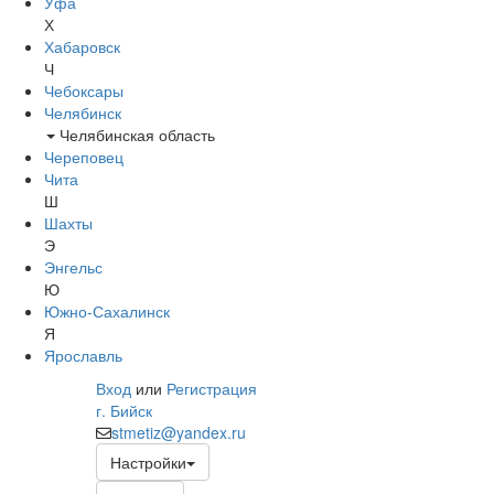
Уфа
Х
Хабаровск
Ч
Чебоксары
Челябинск
Челябинская область
Череповец
Чита
Ш
Шахты
Э
Энгельс
Ю
Южно-Сахалинск
Я
Ярославль
Вход
или
Регистрация
г. Бийск
stmetiz@yandex.ru
Настройки