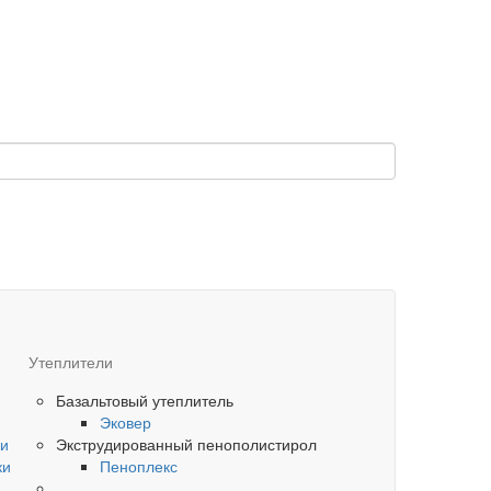
Утеплители
Базальтовый утеплитель
Эковер
ки
Экструдированный пенополистирол
ки
Пеноплекс