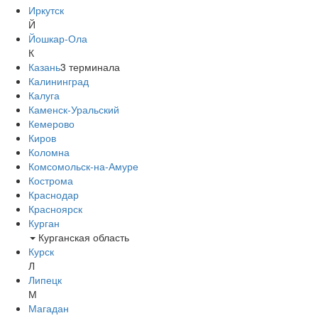
Иркутск
Й
Йошкар-Ола
К
Казань
3
терминала
Калининград
Калуга
Каменск-Уральский
Кемерово
Киров
Коломна
Комсомольск-на-Амуре
Кострома
Краснодар
Красноярск
Курган
Курганская область
Курск
Л
Липецк
М
Магадан