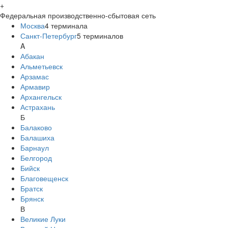
+
Федеральная производственно-сбытовая сеть
Москва
4
терминала
Санкт-Петербург
5
терминалов
A
Абакан
Альметьевск
Арзамас
Армавир
Архангельск
Астрахань
Б
Балаково
Балашиха
Барнаул
Белгород
Бийск
Благовещенск
Братск
Брянск
В
Великие Луки