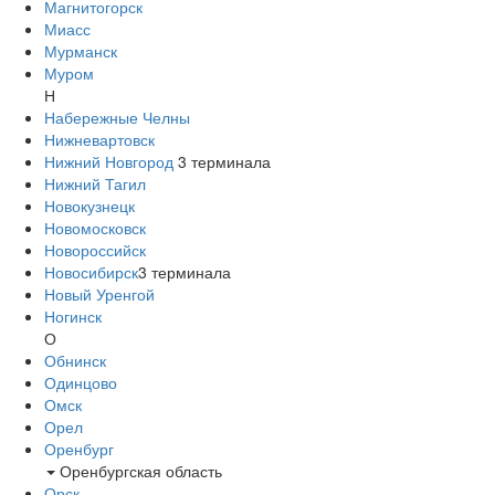
Магнитогорск
Миасс
Мурманск
Муром
Н
Набережные Челны
Нижневартовск
Нижний Новгород
3
терминала
Нижний Тагил
Новокузнецк
Новомосковск
Новороссийск
Новосибирск
3
терминала
Новый Уренгой
Ногинск
О
Обнинск
Одинцово
Омск
Орел
Оренбург
Оренбургская область
Орск