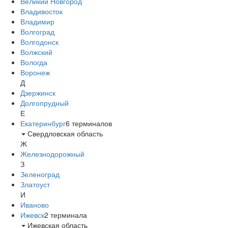
Великий Новгород
Владивосток
Владимир
Волгоград
Волгодонск
Волжский
Вологда
Воронеж
Д
Дзержинск
Долгопрудный
Е
Екатеринбург
6
терминалов
Свердловская область
Ж
Железнодорожный
З
Зеленоград
Златоуст
И
Иваново
Ижевск
2
терминала
Ижевская область