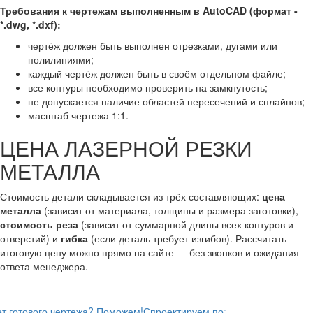
Требования к чертежам выполненным в AutoCAD (формат -
*.dwg, *.dxf):
чертёж должен быть выполнен отрезками, дугами или
полилиниями;
каждый чертёж должен быть в своём отдельном файле;
все контуры необходимо проверить на замкнутость;
не допускается наличие областей пересечений и сплайнов;
масштаб чертежа 1:1.
ЦЕНА ЛАЗЕРНОЙ РЕЗКИ
МЕТАЛЛА
Стоимость детали складывается из трёх составляющих:
цена
металла
(зависит от материала, толщины и размера заготовки),
стоимость реза
(зависит от суммарной длины всех контуров и
отверстий) и
гибка
(если деталь требует изгибов). Рассчитать
итоговую цену можно прямо на сайте — без звонков и ожидания
ответа менеджера.
т готового чертежа? Поможем!
Спроектируем по: