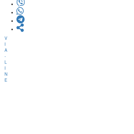
V
I
A
-
L
I
N
E