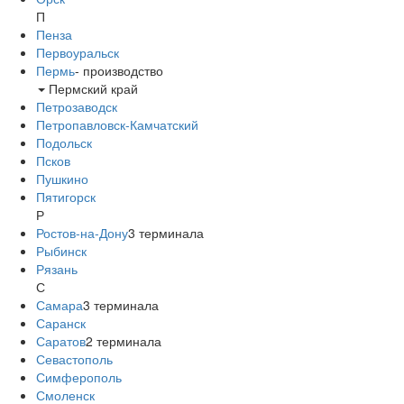
П
Пенза
Первоуральск
Пермь
-
производство
Пермский край
Петрозаводск
Петропавловск-Камчатский
Подольск
Псков
Пушкино
Пятигорск
Р
Ростов-на-Дону
3
терминала
Рыбинск
Рязань
С
Самара
3
терминала
Саранск
Саратов
2
терминала
Севастополь
Симферополь
Смоленск