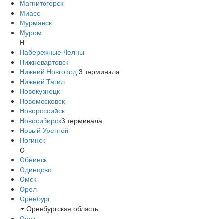
Магнитогорск
Миасс
Мурманск
Муром
Н
Набережные Челны
Нижневартовск
Нижний Новгород
3
терминала
Нижний Тагил
Новокузнецк
Новомосковск
Новороссийск
Новосибирск
3
терминала
Новый Уренгой
Ногинск
О
Обнинск
Одинцово
Омск
Орел
Оренбург
Оренбургская область
Орск