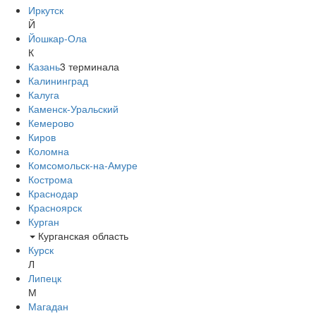
Иркутск
Й
Йошкар-Ола
К
Казань
3
терминала
Калининград
Калуга
Каменск-Уральский
Кемерово
Киров
Коломна
Комсомольск-на-Амуре
Кострома
Краснодар
Красноярск
Курган
Курганская область
Курск
Л
Липецк
М
Магадан