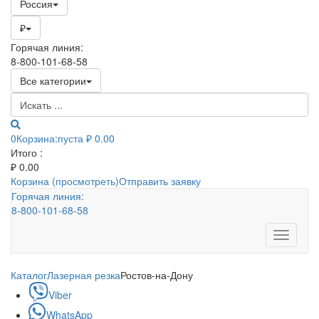
Россия
₽
Горячая линия:
8-800-101-68-58
Все категории
0
Корзина:
пуста
₽ 0.00
Итого :
₽
0.00
Корзина (просмотреть)
Отправить заявку
Горячая линия:
8-800-101-68-58
Toggle
navigati
Каталог
Лазерная резка
Ростов-на-Дону
Viber
WhatsApp