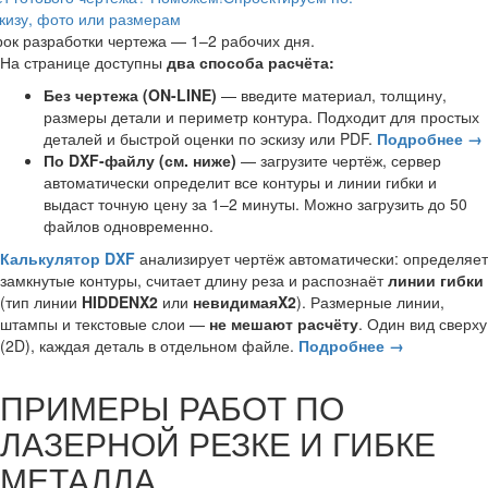
кизу, фото или размерам
ок разработки чертежа — 1–2 рабочих дня.
На странице доступны
два способа расчёта:
Без чертежа (ON-LINE)
— введите материал, толщину,
размеры детали и периметр контура. Подходит для простых
деталей и быстрой оценки по эскизу или PDF.
Подробнее →
По DXF-файлу (см. ниже)
— загрузите чертёж, сервер
автоматически определит все контуры и линии гибки и
выдаст точную цену за 1–2 минуты. Можно загрузить до 50
файлов одновременно.
Калькулятор DXF
анализирует чертёж автоматически: определяет
замкнутые контуры, считает длину реза и распознаёт
линии гибки
(тип линии
HIDDENX2
или
невидимаяX2
). Размерные линии,
штампы и текстовые слои —
не мешают расчёту
. Один вид сверху
(2D), каждая деталь в отдельном файле.
Подробнее →
ПРИМЕРЫ РАБОТ ПО
ЛАЗЕРНОЙ РЕЗКЕ И ГИБКЕ
МЕТАЛЛА