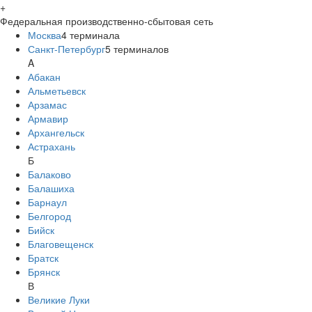
+
Федеральная производственно-сбытовая сеть
Москва
4
терминала
Санкт-Петербург
5
терминалов
A
Абакан
Альметьевск
Арзамас
Армавир
Архангельск
Астрахань
Б
Балаково
Балашиха
Барнаул
Белгород
Бийск
Благовещенск
Братск
Брянск
В
Великие Луки