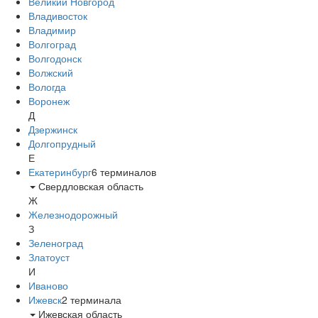
Великий Новгород
Владивосток
Владимир
Волгоград
Волгодонск
Волжский
Вологда
Воронеж
Д
Дзержинск
Долгопрудный
Е
Екатеринбург
6
терминалов
Свердловская область
Ж
Железнодорожный
З
Зеленоград
Златоуст
И
Иваново
Ижевск
2
терминала
Ижевская область