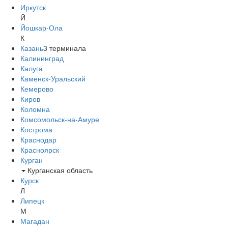
Иркутск
Й
Йошкар-Ола
К
Казань
3
терминала
Калининград
Калуга
Каменск-Уральский
Кемерово
Киров
Коломна
Комсомольск-на-Амуре
Кострома
Краснодар
Красноярск
Курган
Курганская область
Курск
Л
Липецк
М
Магадан