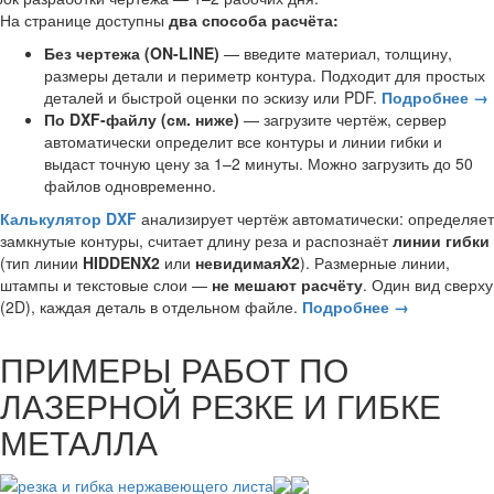
На странице доступны
два способа расчёта:
Без чертежа (ON-LINE)
— введите материал, толщину,
размеры детали и периметр контура. Подходит для простых
деталей и быстрой оценки по эскизу или PDF.
Подробнее →
По DXF-файлу (см. ниже)
— загрузите чертёж, сервер
автоматически определит все контуры и линии гибки и
выдаст точную цену за 1–2 минуты. Можно загрузить до 50
файлов одновременно.
Калькулятор DXF
анализирует чертёж автоматически: определяет
замкнутые контуры, считает длину реза и распознаёт
линии гибки
(тип линии
HIDDENX2
или
невидимаяX2
). Размерные линии,
штампы и текстовые слои —
не мешают расчёту
. Один вид сверху
(2D), каждая деталь в отдельном файле.
Подробнее →
ПРИМЕРЫ РАБОТ ПО
ЛАЗЕРНОЙ РЕЗКЕ И ГИБКЕ
МЕТАЛЛА