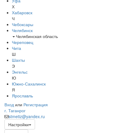
Уфа
Х
Хабаровск
Ч
Чебоксары
Челябинск
Челябинская область
Череповец
Чита
Ш
Шахты
Э
Энгельс
Ю
Южно-Сахалинск
Я
Ярославль
Вход
или
Регистрация
г. Таганрог
stmetiz@yandex.ru
Настройки