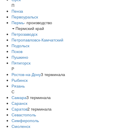
П
Пенза
Первоуральск
Пермь
-
производство
Пермский край
Петрозаводск
Петропавловск-Камчатский
Подольск
Псков
Пушкино
Пятигорск
Р
Ростов-на-Дону
3
терминала
Рыбинск
Рязань
С
Самара
3
терминала
Саранск
Саратов
2
терминала
Севастополь
Симферополь
Смоленск