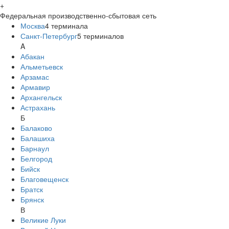
+
Федеральная производственно-сбытовая сеть
Москва
4
терминала
Санкт-Петербург
5
терминалов
A
Абакан
Альметьевск
Арзамас
Армавир
Архангельск
Астрахань
Б
Балаково
Балашиха
Барнаул
Белгород
Бийск
Благовещенск
Братск
Брянск
В
Великие Луки