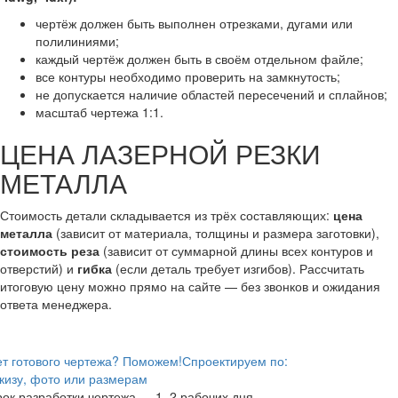
чертёж должен быть выполнен отрезками, дугами или
полилиниями;
каждый чертёж должен быть в своём отдельном файле;
все контуры необходимо проверить на замкнутость;
не допускается наличие областей пересечений и сплайнов;
масштаб чертежа 1:1.
ЦЕНА ЛАЗЕРНОЙ РЕЗКИ
МЕТАЛЛА
Стоимость детали складывается из трёх составляющих:
цена
металла
(зависит от материала, толщины и размера заготовки),
стоимость реза
(зависит от суммарной длины всех контуров и
отверстий) и
гибка
(если деталь требует изгибов). Рассчитать
итоговую цену можно прямо на сайте — без звонков и ожидания
ответа менеджера.
т готового чертежа? Поможем!
Спроектируем по:
кизу, фото или размерам
ок разработки чертежа — 1–2 рабочих дня.