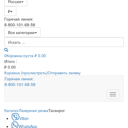
Россия
₽
Горячая линия:
8-800-101-68-58
Все категории
0
Корзина:
пуста
₽ 0.00
Итого :
₽
0.00
Корзина (просмотреть)
Отправить заявку
Горячая линия:
8-800-101-68-58
Toggle
navigati
Каталог
Лазерная резка
Таганрог
Viber
WhatsApp