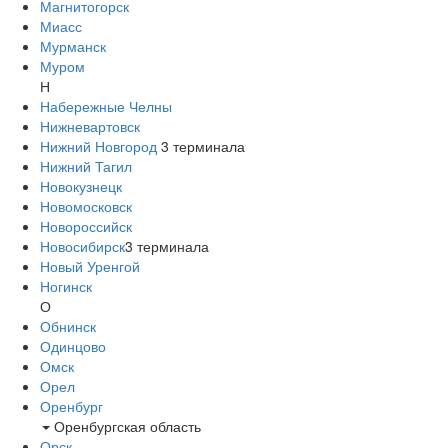
Магнитогорск
Миасс
Мурманск
Муром
Н
Набережные Челны
Нижневартовск
Нижний Новгород
3
терминала
Нижний Тагил
Новокузнецк
Новомосковск
Новороссийск
Новосибирск
3
терминала
Новый Уренгой
Ногинск
О
Обнинск
Одинцово
Омск
Орел
Оренбург
Оренбургская область
Орск