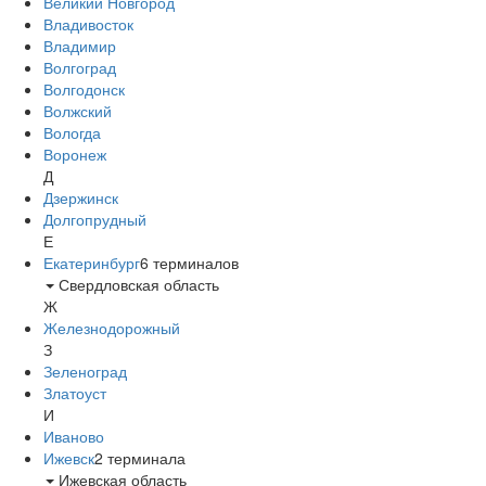
Великий Новгород
Владивосток
Владимир
Волгоград
Волгодонск
Волжский
Вологда
Воронеж
Д
Дзержинск
Долгопрудный
Е
Екатеринбург
6
терминалов
Свердловская область
Ж
Железнодорожный
З
Зеленоград
Златоуст
И
Иваново
Ижевск
2
терминала
Ижевская область