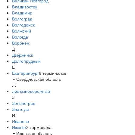
Великий Новгород
Владивосток
Владимир
Волгоград
Волгодонск
Волжский
Вологда
Воронеж
Д
Дзержинск
Долгопрудный
Е
Екатеринбург
6
терминалов
Свердловская область
Ж
Железнодорожный
З
Зеленоград
Златоуст
И
Иваново
Ижевск
2
терминала
Ижевская область