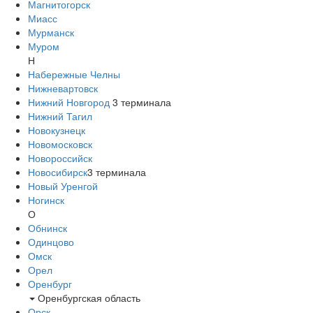
Магнитогорск
Миасс
Мурманск
Муром
Н
Набережные Челны
Нижневартовск
Нижний Новгород
3
терминала
Нижний Тагил
Новокузнецк
Новомосковск
Новороссийск
Новосибирск
3
терминала
Новый Уренгой
Ногинск
О
Обнинск
Одинцово
Омск
Орел
Оренбург
Оренбургская область
Орск