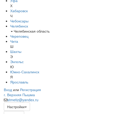
Уфа
Х
Хабаровск
Ч
Чебоксары
Челябинск
Челябинская область
Череповец
Чита
Ш
Шахты
Э
Энгельс
Ю
Южно-Сахалинск
Я
Ярославль
Вход
или
Регистрация
г. Верхняя Пышма
stmetiz@yandex.ru
Настройки