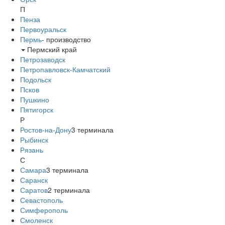
П
Пенза
Первоуральск
Пермь
-
производство
Пермский край
Петрозаводск
Петропавловск-Камчатский
Подольск
Псков
Пушкино
Пятигорск
Р
Ростов-на-Дону
3
терминала
Рыбинск
Рязань
С
Самара
3
терминала
Саранск
Саратов
2
терминала
Севастополь
Симферополь
Смоленск