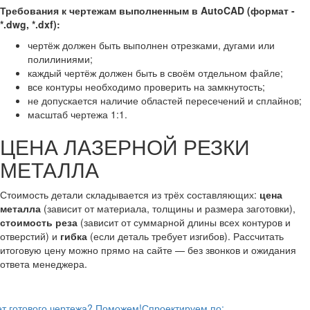
Требования к чертежам выполненным в AutoCAD (формат -
*.dwg, *.dxf):
чертёж должен быть выполнен отрезками, дугами или
полилиниями;
каждый чертёж должен быть в своём отдельном файле;
все контуры необходимо проверить на замкнутость;
не допускается наличие областей пересечений и сплайнов;
масштаб чертежа 1:1.
ЦЕНА ЛАЗЕРНОЙ РЕЗКИ
МЕТАЛЛА
Стоимость детали складывается из трёх составляющих:
цена
металла
(зависит от материала, толщины и размера заготовки),
стоимость реза
(зависит от суммарной длины всех контуров и
отверстий) и
гибка
(если деталь требует изгибов). Рассчитать
итоговую цену можно прямо на сайте — без звонков и ожидания
ответа менеджера.
т готового чертежа? Поможем!
Спроектируем по: