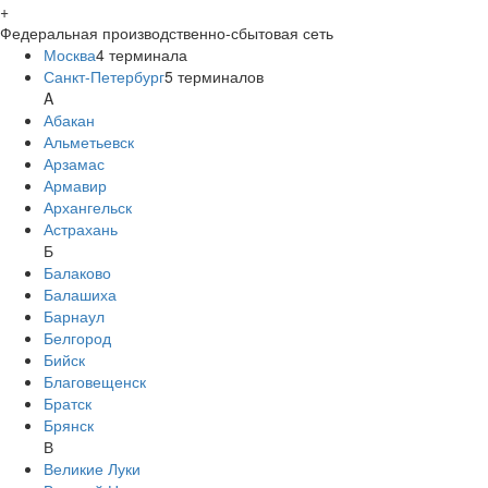
+
Федеральная производственно-сбытовая сеть
Москва
4
терминала
Санкт-Петербург
5
терминалов
A
Абакан
Альметьевск
Арзамас
Армавир
Архангельск
Астрахань
Б
Балаково
Балашиха
Барнаул
Белгород
Бийск
Благовещенск
Братск
Брянск
В
Великие Луки