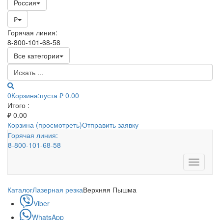
Россия
₽
Горячая линия:
8-800-101-68-58
Все категории
0
Корзина:
пуста
₽ 0.00
Итого :
₽
0.00
Корзина (просмотреть)
Отправить заявку
Горячая линия:
8-800-101-68-58
Toggle
navigati
Каталог
Лазерная резка
Верхняя Пышма
Viber
WhatsApp