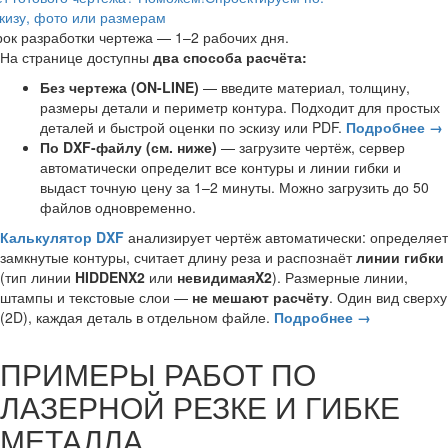
кизу, фото или размерам
ок разработки чертежа — 1–2 рабочих дня.
На странице доступны
два способа расчёта:
Без чертежа (ON-LINE)
— введите материал, толщину,
размеры детали и периметр контура. Подходит для простых
деталей и быстрой оценки по эскизу или PDF.
Подробнее →
По DXF-файлу (см. ниже)
— загрузите чертёж, сервер
автоматически определит все контуры и линии гибки и
выдаст точную цену за 1–2 минуты. Можно загрузить до 50
файлов одновременно.
Калькулятор DXF
анализирует чертёж автоматически: определяет
замкнутые контуры, считает длину реза и распознаёт
линии гибки
(тип линии
HIDDENX2
или
невидимаяX2
). Размерные линии,
штампы и текстовые слои —
не мешают расчёту
. Один вид сверху
(2D), каждая деталь в отдельном файле.
Подробнее →
ПРИМЕРЫ РАБОТ ПО
ЛАЗЕРНОЙ РЕЗКЕ И ГИБКЕ
МЕТАЛЛА