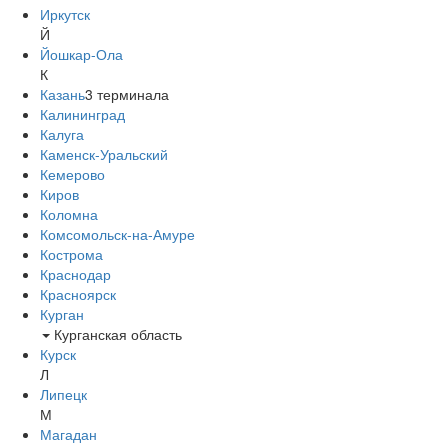
Иркутск
Й
Йошкар-Ола
К
Казань
3
терминала
Калининград
Калуга
Каменск-Уральский
Кемерово
Киров
Коломна
Комсомольск-на-Амуре
Кострома
Краснодар
Красноярск
Курган
Курганская область
Курск
Л
Липецк
М
Магадан